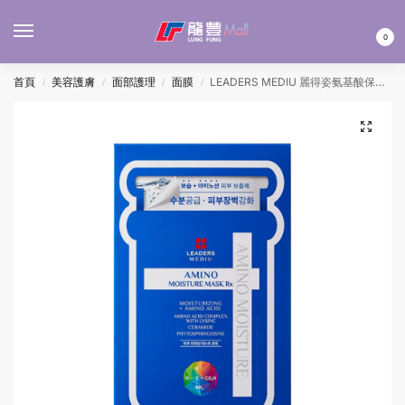
MENU
0
首頁
美容護膚
面部護理
面膜
LEADERS MEDIU 麗得姿氨基酸保濕面膜RX(藍) 10’S(每盒)
/
/
/
/