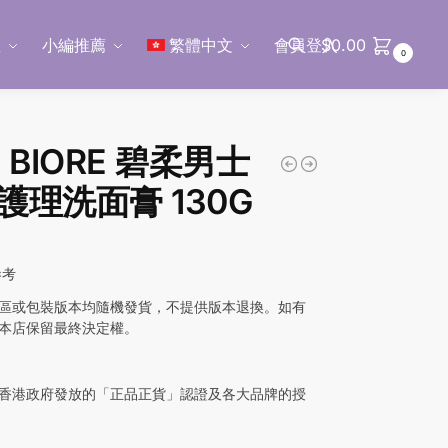
區
小編推薦
繁體中文
會員登入
$
0.00
0
搜尋
 BIORE 碧柔男士
護理洗面膏 130G
參考
區或包裝版本均隨機發貨，不提供版本退換。如有
本店保留最終決定權。
香港政府發放的「正品正貨」認證及各大品牌的授