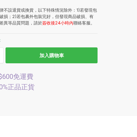
律不設退貨或換貨，以下特殊情況除外：1)若發現包
破損；2)若包裹外包裝完好，但發現商品破損、有
差異等品質問題，請於
簽收後24小時內
聯絡客服。
存
加入購物車
$600免運費
00%正品正貨