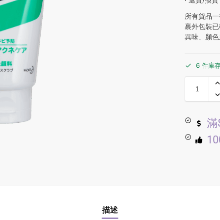
所有貨品一
裹外包裝已
異味、顏色
6 件庫
滿
1
描述