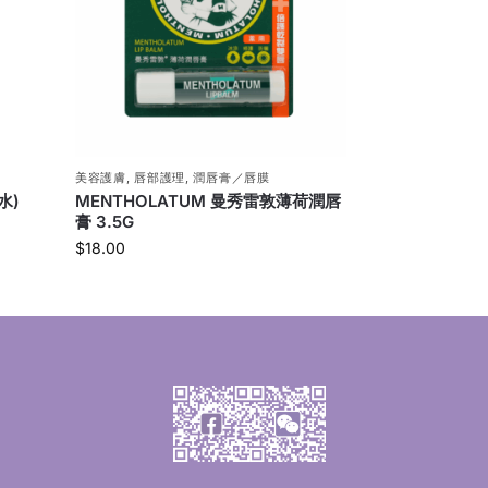
美容護膚
,
唇部護理
,
潤唇膏／唇膜
水)
MENTHOLATUM 曼秀雷敦薄荷潤唇
膏 3.5G
$
18.00