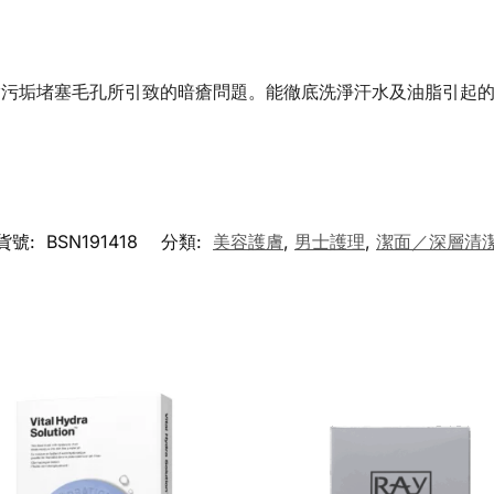
脂污垢堵塞毛孔所引致的暗瘡問題。能徹底洗淨汗水及油脂引起
貨號:
BSN191418
分類:
美容護膚
,
男士護理
,
潔面／深層清