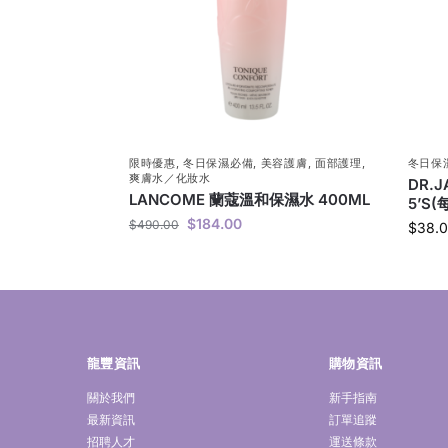
限時優惠
,
冬日保濕必備
,
美容護膚
,
面部護理
,
冬日保
爽膚水／化妝水
DR.
LANCOME 蘭蔻溫和保濕水 400ML
5’S(
$
184.00
$
490.00
$
38.
龍豐資訊
購物資訊
關於我們
新手指南
最新資訊
訂單追蹤
招聘人才
運送條款