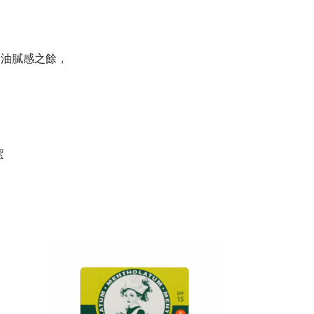
的油膩感之餘，
潔