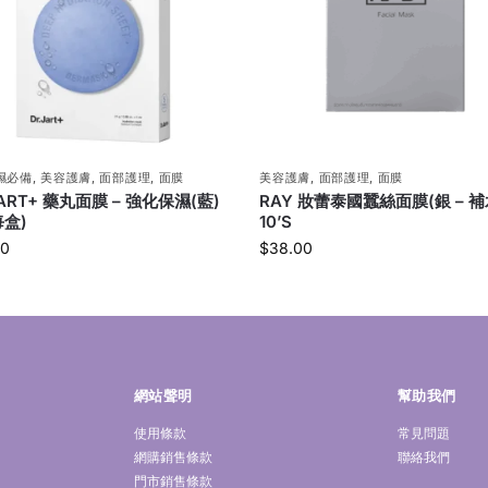
濕必備
,
美容護膚
,
面部護理
,
面膜
美容護膚
,
面部護理
,
面膜
JART+ 藥丸面膜 – 強化保濕(藍)
RAY 妝蕾泰國蠶絲面膜(銀 – 補
每盒)
10’S
00
$
38.00
網站聲明
幫助我們
使用條款
常見問題
網購銷售條款
聯絡我們
門市銷售條款