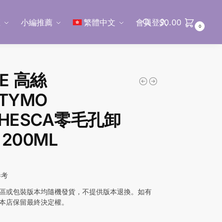
區
小編推薦
繁體中文
會員登入
$
0.00
0
搜尋
E 高絲
TYMO
CHESCA零毛孔卸
200ML
參考
區或包裝版本均隨機發貨，不提供版本退換。如有
本店保留最終決定權。