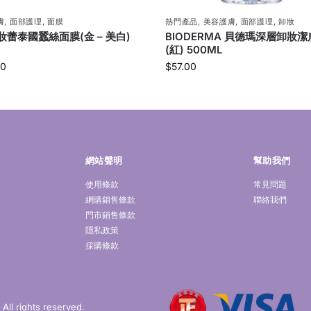
膚
,
面部護理
,
面膜
熱門產品
,
美容護膚
,
面部護理
,
卸妝
 妝蕾泰國蠶絲面膜(金 – 美白)
BIODERMA 貝德瑪深層卸妝
(紅) 500ML
00
$
57.00
網站聲明
幫助我們
使用條款
常見問題
網購銷售條款
聯絡我們
門市銷售條款
隱私政策
採購條款
ll rights reserved.