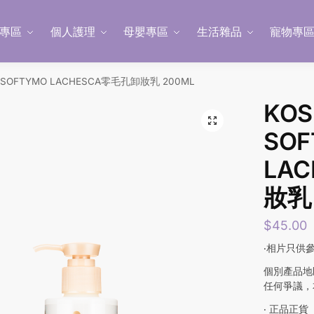
專區
個人護理
母嬰專區
生活雜品
寵物專
絲SOFTYMO LACHESCA零毛孔卸妝乳 200ML
KOS
SOF
LA
妝乳 
$
45.00
‧相片只供
個別產品地
任何爭議，
‧ 正品正貨