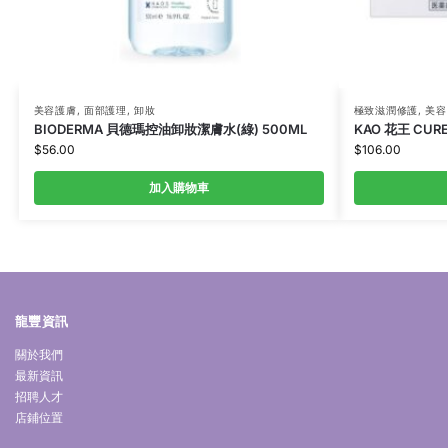
美容護膚
,
面部護理
,
卸妝
極致滋潤修護
,
美容
BIODERMA 貝德瑪控油卸妝潔膚水(綠) 500ML
KAO 花王 CUR
$
56.00
$
106.00
加入購物車
龍豐資訊
關於我們
最新資訊
招聘人才
店鋪位置