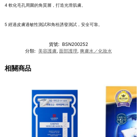
4 軟化毛孔周圍的角質層，打造光滑肌膚。
5 經過皮膚過敏性測試和角栓誘發測試，安全可靠。
貨號:
BSN200252
分類:
美容護膚
,
面部護理
,
爽膚水／化妝水
相關商品