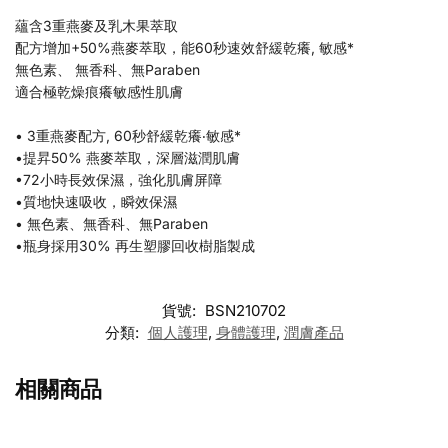
蘊含3重燕麥及乳木果萃取
配方增加+50%燕麥萃取，能60秒速效舒緩乾癢, 敏感*
無色素、 無香科、無Paraben
適合極乾燥痕癢敏感性肌膚
• 3重燕麥配方, 60秒舒緩乾癢‧敏感*
•提昇50% 燕麥萃取，深層滋潤肌膚
•72小時長效保濕，強化肌膚屏障
•質地快速吸收，瞬效保濕
• 無色素、無香科、無Paraben
•瓶身採用30% 再生塑膠回收樹脂製成
貨號:
BSN210702
分類:
個人護理
,
身體護理
,
潤膚產品
相關商品