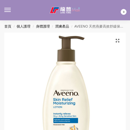
MENU
0
首頁
個人護理
身體護理
潤膚產品
AVEENO 天然燕麥高效舒緩保濕乳 (深藍) 354ML
/
/
/
/