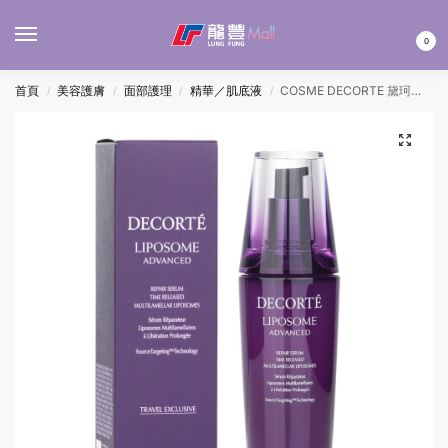
MENU
0
首頁
美容護膚
面部護理
精華／肌底液
COSME DECORTE 黛珂保濕賦活精華露 100ML
/
/
/
/