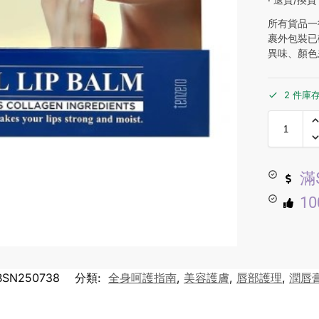
所有貨品一
裹外包裝已
異味、顏色
2 件庫
滿
1
BSN250738
分類:
全身呵護指南
,
美容護膚
,
唇部護理
,
潤唇