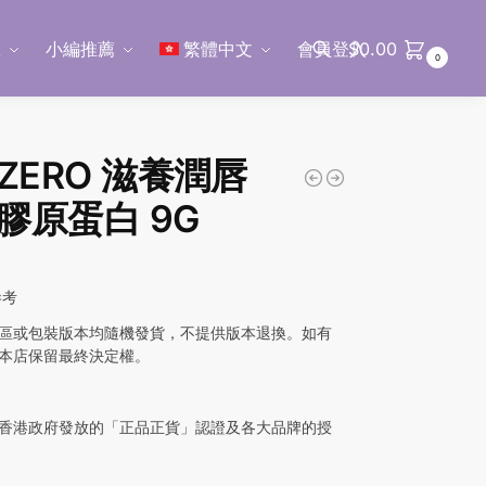
區
小編推薦
繁體中文
會員登入
$
0.00
0
搜尋
NZERO 滋養潤唇
 膠原蛋白 9G
參考
區或包裝版本均隨機發貨，不提供版本退換。如有
本店保留最終決定權。
香港政府發放的「正品正貨」認證及各大品牌的授