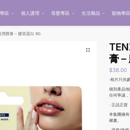
專區
個人護理
母嬰專區
生活雜品
寵物專
滋養潤唇膏 – 膠原蛋白 9G
TE
膏 –
$
38.00
‧相片只供
個別產品地
任何爭議，
‧ 正品正貨
本集團擁有
權書。
‧ 退貨/換貨