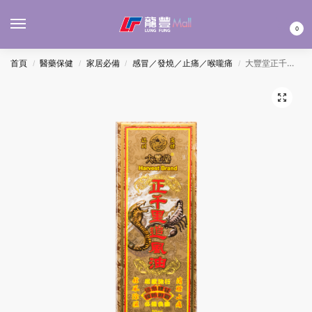
MENU
0
首頁
醫藥保健
家居必備
感冒／發燒／止痛／喉嚨痛
大豐堂正千里追風油 50ML
/
/
/
/