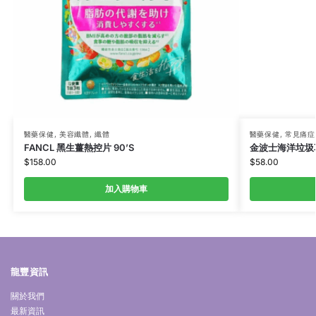
醫藥保健
,
美容纖體
,
纖體
醫藥保健
,
常見痛症
FANCL 黑生薑熱控片 90’S
金波士海洋垃圾草
$
158.00
$
58.00
加入購物車
龍豐資訊
關於我們
最新資訊