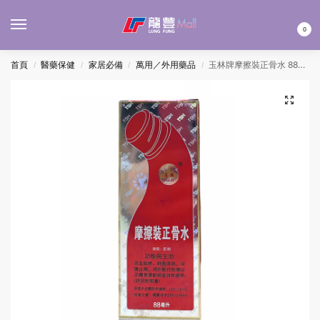
MENU
0
首頁
醫藥保健
家居必備
萬用／外用藥品
玉林牌摩擦裝正骨水 88ML
/
/
/
/