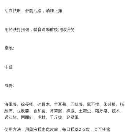
活血祛瘀，舒筋活絡，消腫止痛
用於跌打扭傷，體育運動前後消除疲勞
產地:
中國
成份:
海風藤、徐長卿、碎骨木、羊耳菊、五味藤、鷹不撲、朱砂根、橫
經席、豆豉姜、香加皮、薄荷腦、樟腦、土鱉虫、猪牙皂、莪术、
過江龍、兩面針、虎杖、千斤拔、穿壁風
使用方法：用藥液搽患處皮膚，每日搽藥2-3次，直至痊癒