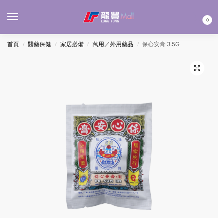
MENU
0
首頁
醫藥保健
家居必備
萬用／外用藥品
保心安膏 3.5G
/
/
/
/