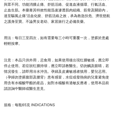
與眾不同。功能消腫止痛、舒筋活絡、促進血液循環、行氣活血、
止血生肌。本藥膏其特效性能迅速滲透肌肉組織、筋骨及關節內，
達至驅風止痛’活血化瘀、舒筋活絡之效，承為救急扶危、濟世慈航
之護身至寶。不論男女老幼、家居旅行之必備良藥。
用法：每日三至四次，如有需要每三小時可重覆一次，塗搽於患處
輕輕按摩。
注意：本品只供外用，忌食用，如果使用後出現红腫敏感，應立即
停止使用。若症狀红腫持缞，應立即請教醫生。切勿觸及眼睛，若
情况發生，請即用冷水沖洗。孕婦及皮膚敏感者慎用，嬰兒忌用。
（孕婦勿塗搽腹部及腰背）患有感冒，水痘或發熱病的兒童避免使
用含有水楊酸甲酯的産品，如對水楊酸有過敏反應者，使用本品前
請諮詾中醫師或醫生意見。
規格：每瓶65克 INDICATIONS