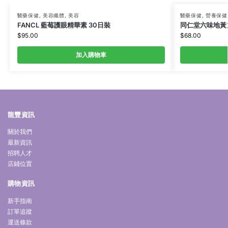
醫藥保健
,
美容纖體
,
美容
醫藥保健
,
營養保健
FANCL 藍莓護眼精華素 30日裝
同仁堂六味地黃丸 
$
95.00
$
68.00
加入購物車
龍豐資訊
關於我們
最新資訊
招聘人才
店鋪位置
購物資訊
新手指南
訂單追蹤
運送條款