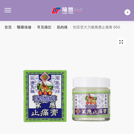
MENU
0
首頁
醫藥保健
常見痛症
肌肉痛
怡安堂大力猴萬應止痛膏 65G
/
/
/
/