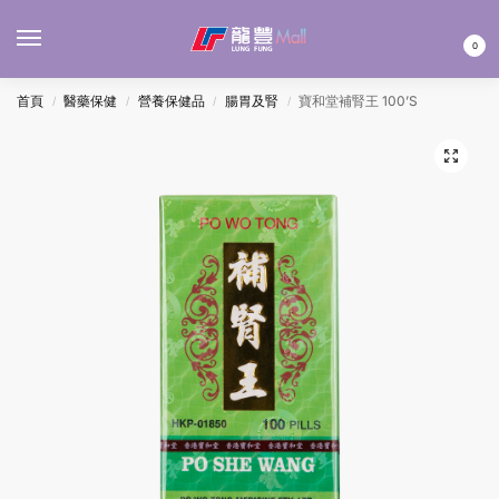
MENU
0
首頁
醫藥保健
營養保健品
腸胃及腎
寶和堂補腎王 100’S
/
/
/
/