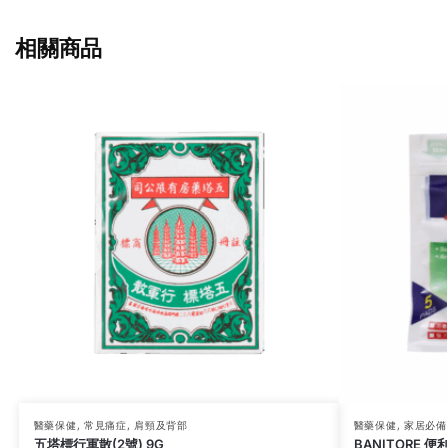
相關商品
醫藥保健
,
常見痛症
,
肩頸及背部
醫藥保健
,
家居必備
五塔標行軍散(2號) 9G
BANITORE 便