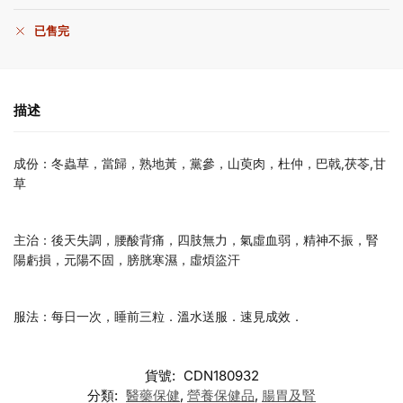
已售完
描述
成份：冬蟲草，當歸，熟地黃，黨參，山萸肉，杜仲，巴戟,茯苓,甘
草
主治：後天失調，腰酸背痛，四肢無力，氣虛血弱，精神不振，腎
陽虧損，元陽不固，膀胱寒濕，虛煩盜汗
服法：每日一次，睡前三粒．溫水送服．速見成效．
貨號:
CDN180932
分類:
醫藥保健
,
營養保健品
,
腸胃及腎