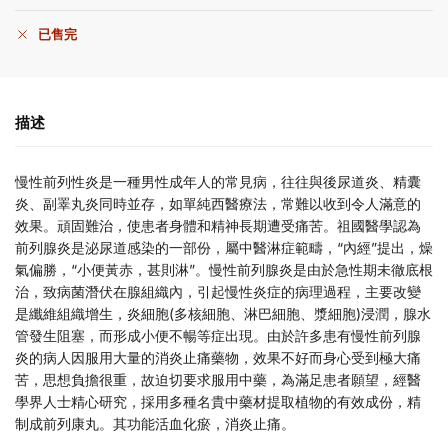
已售完
描述
慢性前列性炎是一種男性成年人的常見病，往往與後尿道炎、精囊
炎、副睪丸炎同時並存，如單純西醫療法，常難以收到令人滿意的
效果。頑固難治，使患者身體和精神長期遭受痛苦。祖國醫學認為
前列腺炎是泌尿道感染的一部份，屬中醫淋症範疇，“內經”提出，燥
氣偏勝，“小便黃赤，甚則淋”。慢性前列腺炎是由於急性期未徹底根
治，致病菌潛伏在腺組織內，引起慢性炎症的病理過程，主要改變
是纖維組織增生，炎細胞(多核細胞、淋巴細胞、漿細胞)浸潤，腺水
管發生阻塞，而形成小便不暢等症出現。由於許多患有慢性前列腺
炎的病人因服用大量的消炎止痛藥物，效果不好而身心受到極大痛
苦，思想負擔很重，故迫切要求服用中藥，為滿足患者願望，經醫
學界人士精心研究，採用多種名貴中藥材提取植物的有效成份，精
制成前列康丸。其功能活血化瘀，消炎止痛。