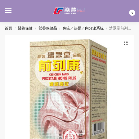
MENU
0
首頁
醫藥保健
營養保健品
免疫／泌尿／内分泌系統
濟眾堂前列康丸 90’S
/
/
/
/