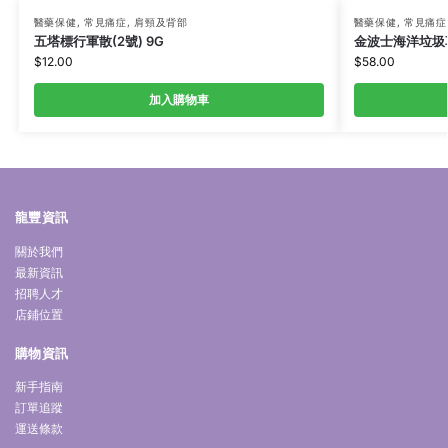
醫藥保健
,
常見痛症
,
肩頸及背部
醫藥保健
,
常見痛症
五塔標行軍散(2號) 9G
金波士海洋垃圾草
$
12.00
$
58.00
加入購物車
龍豐資訊
關於我們
最新資訊
招聘人才
店鋪位置
購物資訊
新手指南
訂單追蹤
運送條款