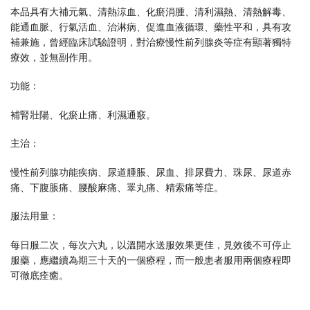
本品具有大補元氣、清熱涼血、化瘀消腫、清利濕熱、清熱解毒、
能通血脈、行氣活血、治淋病、促進血液循環、藥性平和，具有攻
補兼施，曾經臨床試驗證明，對治療慢性前列腺炎等症有顯著獨特
療效，並無副作用。
功能：
補腎壯陽、化瘀止痛、利濕通竅。
主治：
慢性前列腺功能疾病、尿道腫脹、尿血、排尿費力、珠尿、尿道赤
痛、下腹脹痛、腰酸麻痛、睪丸痛、精索痛等症。
服法用量：
每日服二次，每次六丸，以溫開水送服效果更佳，見效後不可停止
服藥，應繼續為期三十天的一個療程，而一般患者服用兩個療程即
可徹底痊癒。