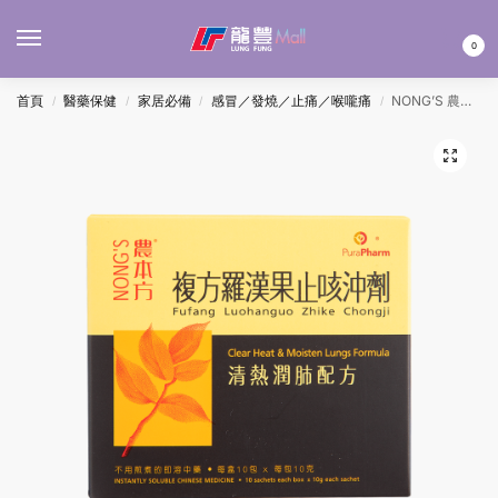
MENU
0
首頁
醫藥保健
家居必備
感冒／發燒／止痛／喉嚨痛
NONG’S 農本方複方羅漢果止咳沖劑 10Gx10’S
/
/
/
/