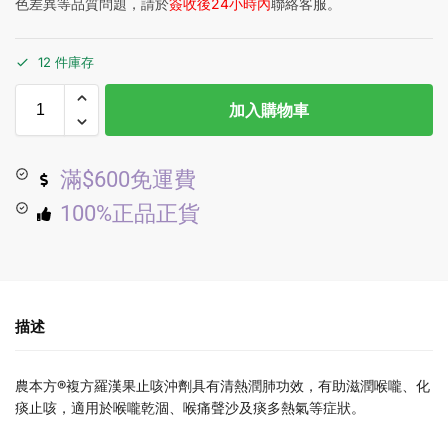
色差異等品質問題，請於
簽收後24小時內
聯絡客服。
12 件庫存
加入購物車
滿$600免運費
100%正品正貨
描述
農本方®複方羅漢果止咳沖劑具有清熱潤肺功效，有助滋潤喉嚨、化
痰止咳，適用於喉嚨乾涸、喉痛聲沙及痰多熱氣等症狀。