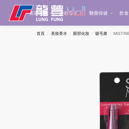
Search
美容護膚
美妝香水
醫藥保健
飲食
首頁
美妝香水
眼部化妝
睫毛膏
MISTIN
/
/
/
/