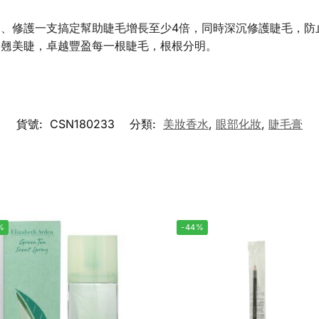
、修護一支搞定幫助睫毛增長至少4倍，同時深沉修護睫毛，防止
捲翹美睫，卓越豐盈每一根睫毛，根根分明。
貨號:
CSN180233
分類:
美妝香水
,
眼部化妝
,
睫毛膏
%
-44%