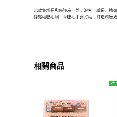
此款集增長和修護為一體，濃密、纖長、捲翹
條纖維睫毛刷，令睫毛不會打結，打造精緻
相關商品
-75