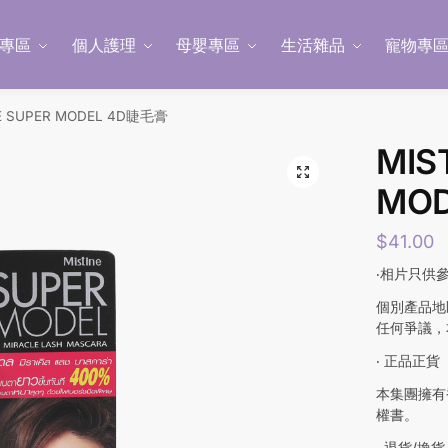
專區
個人護理
母嬰專區
生活雜品
寵物專
E SUPER MODEL 4D睫毛膏
MIS
MO
$
41.00
‧相片只供
個別產品地
任何爭議，
‧ 正品正貨
本集團擁有
權書。
‧ 退貨/換貨