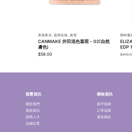
美妝香水
,
面部化妝
,
遮瑕
限時優
CANMAKE 井田混色遮瑕 – 02(自然
ELI
膚色)
EDP 
$
58.00
$
410.
龍豐資訊
購物資訊
關於我們
新手指南
最新資訊
訂單追蹤
招聘人才
運送條款
店鋪位置