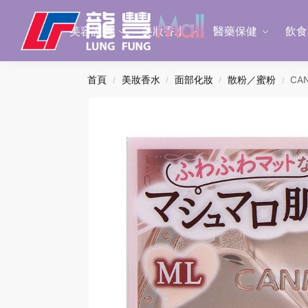
Search
美容護膚
美妝香水
醫藥保健
飲食
首頁
美妝香水
面部化妝
散粉／蜜粉
CA
/
/
/
/