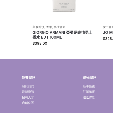
美妝香水
,
香水
,
男士香水
女士香
GIORGIO ARMANI 亞曼尼寄情男士
JO 
香水 EDT 100ML
$
328
$
398.00
龍豐資訊
購物資訊
關於我們
新手指南
最新資訊
訂單追蹤
招聘人才
運送條款
店鋪位置