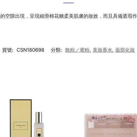
間的空隙出現，呈現細滑棉花糖柔美肌膚的妝效，而且具備遮瑕
貨號:
CSN180698
分類:
散粉／蜜粉
,
美妝香水
,
面部化妝