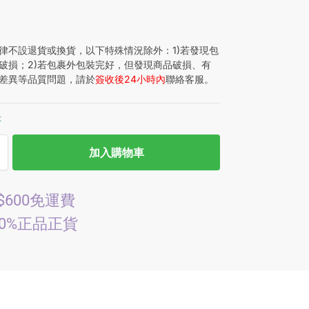
律不設退貨或換貨，以下特殊情況除外：1)若發現包
破損；2)若包裹外包裝完好，但發現商品破損、有
差異等品質問題，請於
簽收後24小時內
聯絡客服。
存
加入購物車
$600免運費
00%正品正貨