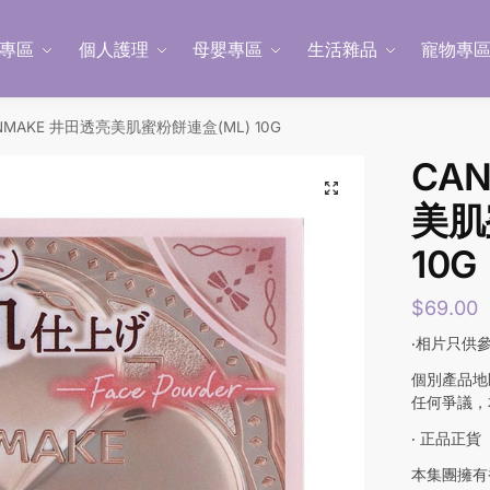
專區
個人護理
母嬰專區
生活雜品
寵物專
NMAKE 井田透亮美肌蜜粉餅連盒(ML) 10G
CA
美肌
10G
$
69.00
‧相片只供
個別產品地
任何爭議，
‧ 正品正貨
本集團擁有