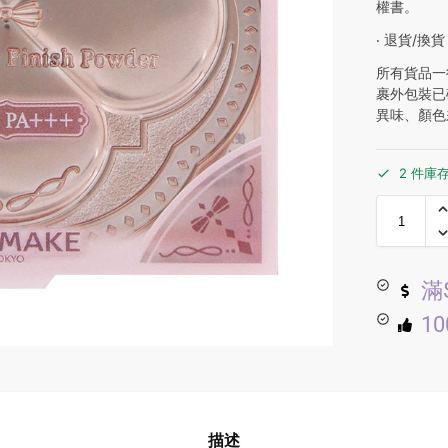
權書。
‧ 退貨/換貨
所有貨品一
裹外包裝已
異味、顏色
2 件庫
滿
1
描述