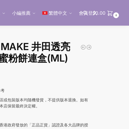
區
小編推薦
繁體中文
會員登入
$
0.00
0
搜尋
NMAKE 井田透亮
蜜粉餅連盒(ML)
參考
區或包裝版本均隨機發貨，不提供版本退換。如有
本店保留最終決定權。
香港政府發放的「正品正貨」認證及各大品牌的授