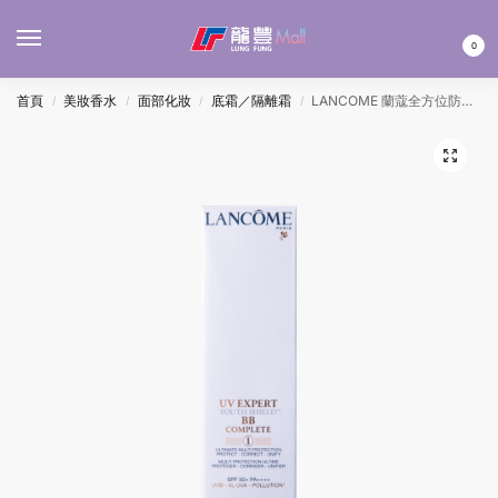
MENU
0
首頁
美妝香水
面部化妝
底霜／隔離霜
LANCOME 蘭蔻全方位防禦抗曬升級BB底霜#1 50ML
/
/
/
/