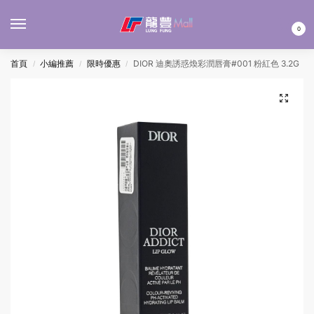
MENU
0
首頁
小編推薦
限時優惠
DIOR 迪奧誘惑煥彩潤唇膏#001 粉紅色 3.2G
/
/
/