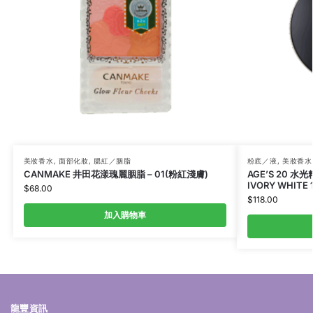
美妝香水
,
面部化妝
,
腮紅／胭脂
粉底／液
,
美妝香水
CANMAKE 井田花漾瑰麗胭脂 – 01(粉紅淺膚)
AGE’S 20 水
IVORY WHITE 
$
68.00
$
118.00
加入購物車
龍豐資訊