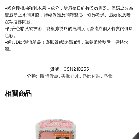
•糅合櫻桃油和乳木果油成分，雙唇整日維持柔嫩豐盈。保濕成分為
雙唇塗上水潤薄膜，持續保護及潤澤雙唇，修飾乾燥、唇紋以及暗
沉等唇部問題。
•配合色彩激發技術，能根據雙唇的濕潤度而營造具個人特質的健康
色彩。
•經典Dior潮流單品！膏狀質感滋潤細滑，滋養柔軟雙唇，保持水
潤。
貨號:
CSN210255
分類:
限時優惠
,
美妝香水
,
唇部化妝
,
唇膏
相關商品