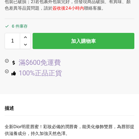
包裝已破損；2)若包裹外包裝完好，但發現商品破損、有異味、顏
色差異等品質問題，請於
簽收後24小時內
聯絡客服。
6 件庫存
加入購物車
滿$600免運費
100%正品正貨
描述
全新Dior明星唇蜜！彩妝必備的潤唇膏，能美化修飾雙唇，為唇部提
供滋養成分，持久加強天然色澤。