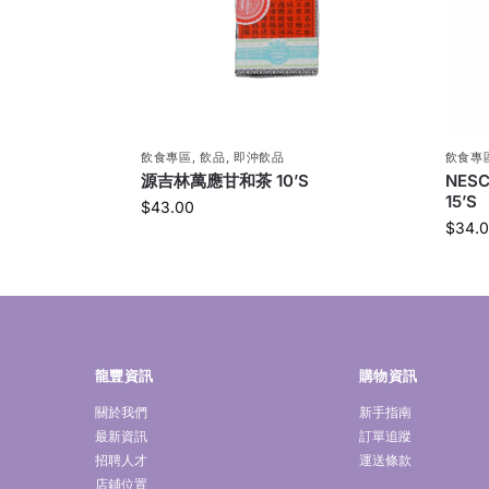
飲食專區
,
飲品
,
即沖飲品
飲食專
源吉林萬應甘和茶 10’S
NES
15’S
$
43.00
$
34.
龍豐資訊
購物資訊
關於我們
新手指南
最新資訊
訂單追蹤
招聘人才
運送條款
店鋪位置