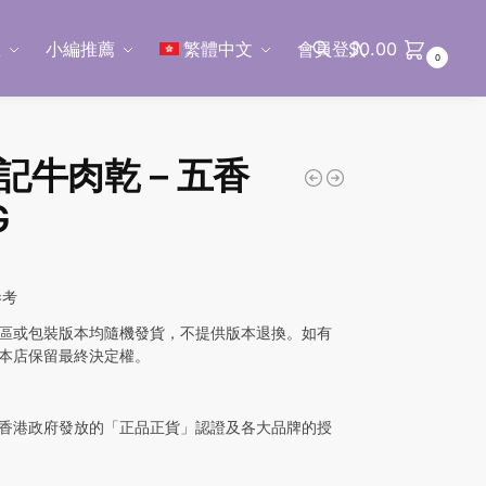
區
小編推薦
繁體中文
會員登入
$
0.00
0
搜尋
記牛肉乾 – 五香
G
參考
區或包裝版本均隨機發貨，不提供版本退換。如有
本店保留最終決定權。
香港政府發放的「正品正貨」認證及各大品牌的授