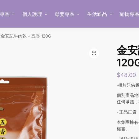
專區
個人護理
母嬰專區
生活雜品
寵物專
金安記牛肉乾 – 五香 120G
金安
120
$
48.00
‧相片只供
個別產品地
任何爭議，
‧ 正品正貨
本集團擁有
權書。
‧ 退貨/換貨