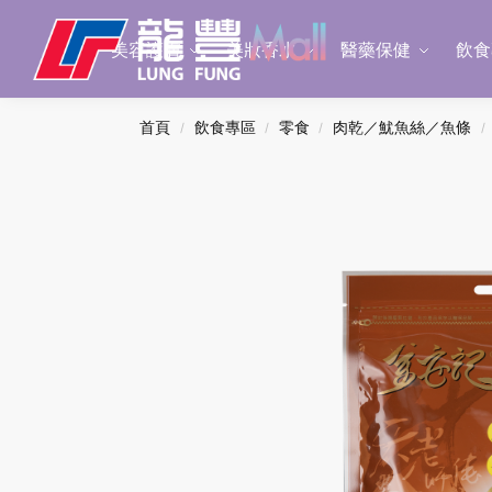
Search
美容護膚
美妝香水
醫藥保健
飲食
首頁
飲食專區
零食
肉乾／魷魚絲／魚條
/
/
/
/