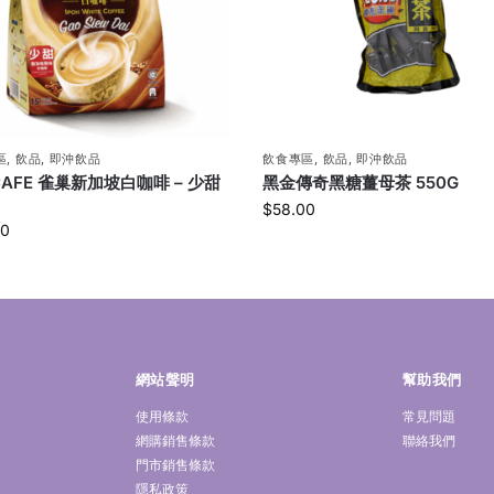
區
,
飲品
,
即沖飲品
飲食專區
,
飲品
,
即沖飲品
CAFE 雀巢新加坡白咖啡 – 少甜
黑金傳奇黑糖薑母茶 550G
$
58.00
00
網站聲明
幫助我們
使用條款
常見問題
網購銷售條款
聯絡我們
門市銷售條款
隱私政策