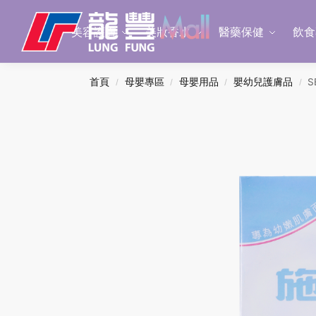
Search
美容護膚
美妝香水
醫藥保健
飲食
首頁
母嬰專區
母嬰用品
嬰幼兒護膚品
S
/
/
/
/