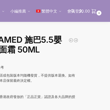
區
小編推薦
繁體中文
會員登入
$
0.00
0
搜尋
AMED 施巴5.5嬰
面霜 50ML
參考
區或包裝版本均隨機發貨，不提供版本退換。如有
本店保留最終決定權。
香港政府發放的「正品正貨」認證及各大品牌的授