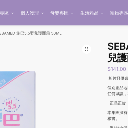
專區
個人護理
母嬰專區
生活雜品
寵物專
EBAMED 施巴5.5嬰兒護面霜 50ML
SEB
兒護
$
141.00
‧相片只供
個別產品地
任何爭議，
‧ 正品正貨
本集團擁有
權書。
‧ 退貨/換貨