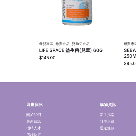
母嬰專區
,
母嬰食品
,
嬰幼兒食品
母嬰專
LIFE SPACE 益生菌(兒童) 60G
SEB
250M
$
145.00
$
95.0
龍豐資訊
購物資訊
關於我們
新手指南
最新資訊
訂單追蹤
招聘人才
運送條款
店鋪位置