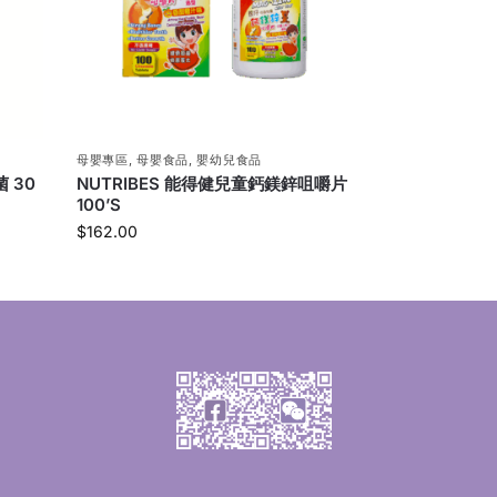
母嬰專區
,
母嬰食品
,
嬰幼兒食品
 30
NUTRIBES 能得健兒童鈣鎂鋅咀嚼片
100’S
$
162.00