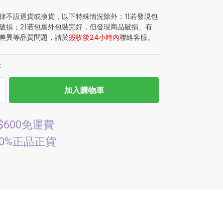
律不設退貨或換貨，以下特殊情況除外：1)若發現包
破損；2)若包裹外包裝完好，但發現商品破損、有
差異等品質問題，請於
簽收後24小時內
聯絡客服。
存
加入購物車
$600免運費
00%正品正貨