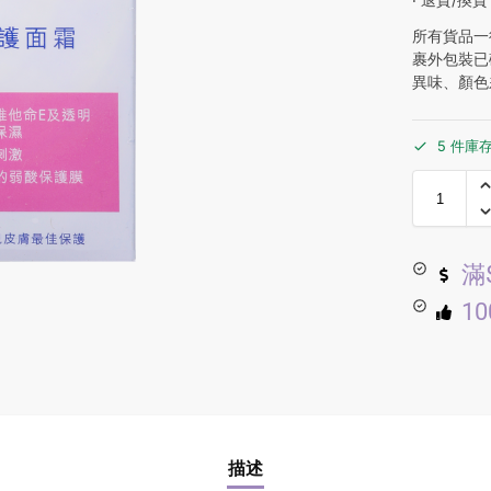
所有貨品一
裹外包裝已
異味、顏色
5 件庫
滿
1
描述