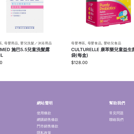
區
,
母嬰用品
,
嬰兒洗髮／沐浴用品
母嬰專區
,
母嬰食品
,
嬰幼兒食品
AMED 施巴5.5兒童洗髮露
CULTURELLE 康萃樂兒童益生菌
L
袋(每盒)
0
$
128.00
網站聲明
幫助我們
使用條款
常見問題
網購銷售條款
聯絡我們
門市銷售條款
隱私政策