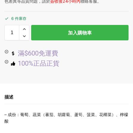
色差異等品質問題，請於
簽收後24小時內
聯絡客服。
6 件庫存
加入購物車
滿$600免運費
100%正品正貨
描述
– 成份：葡萄、蔬菜（蕃茄、胡蘿蔔、蘆筍、菠菜、花椰菜）、檸檬
酸