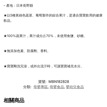
– 產地：日本長野縣
★以5種黃綠色蔬菜、葡萄製作的綜合果汁，是適合寶寶飲用的健康
飲品。
★100%蔬果汁，果汁成分占70%，未使用食鹽、砂糖。
★無添加色素、防腐劑、香料。
★寶寶剛洗完澡，或外出流汗時，可讓寶寶補充水分。
貨號:
MBN182828
分類:
母嬰專區
,
母嬰食品
,
嬰幼兒食品
相關商品