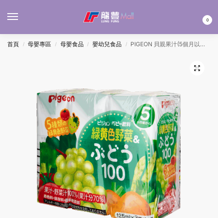
MENU
0
首頁
母嬰專區
母嬰食品
嬰幼兒食品
PIGEON 貝親果汁(5個月以上) – 5種雜菜葡萄 125MLx3’S
/
/
/
/