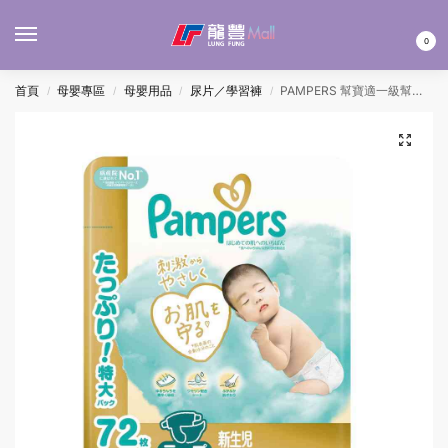
MENU
0
首頁
母嬰專區
母嬰用品
尿片／學習褲
PAMPERS 幫寶適一級幫紙尿片 – 新生兒 72’S
/
/
/
/