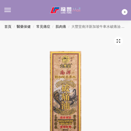
MENU
0
首頁
醫藥保健
常見痛症
肌肉痛
大豐堂南洋新加坡牛車水破痛油 40ML
/
/
/
/