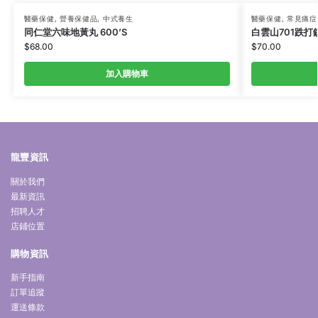
醫藥保健
,
營養保健品
,
中式養生
醫藥保健
,
常見痛症
同仁堂六味地黃丸 600’S
白雲山701跌打鎮
$
68.00
$
70.00
加入購物車
龍豐資訊
關於我們
最新資訊
招聘人才
店鋪位置
購物資訊
新手指南
訂單追蹤
運送條款