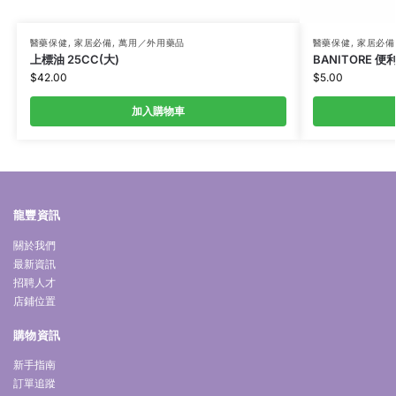
醫藥保健
,
家居必備
,
萬用／外用藥品
醫藥保健
,
家居必備
上標油 25CC(大)
BANITORE 便
$
42.00
$
5.00
加入購物車
龍豐資訊
關於我們
最新資訊
招聘人才
店鋪位置
購物資訊
新手指南
訂單追蹤