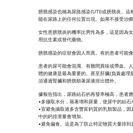
膀胱感染也稱為尿路感染(UTI)或膀胱炎。
能在尿路上的任何位置出現。如果不接受治
女性患膀胱炎的機率比男性為多，這是因為
用抗生素或替代藥物。
膀胱感染的症狀會因人而異。有的患者可能
患者的尿可能會混濁、有難間異味或帶血。人
體的健康是最為重要的。甚至肝臟(負責處理
須通過腎臟和膀胱順著尿液排出體外。
據報告指出，尿路結石的再發率極高，患者
•多攝取水分，藉著增和尿量，使尿中的結石
•宜避免攝取過多含豐富鈣質的乳類製品，因
中的鈣排泄量會增加。
•避免偏食。這是為了防止特定物質大量排到