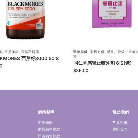
健
,
常見痛症
,
骨骼及關節
醫藥保健
,
家居必備
,
感冒／發燒／止痛
痛
KMORES 西芹籽3000 50’S
同仁堂感冒止咳沖劑 6’S(紫)
0
$
36.00
網站聲明
幫助我們
使用條款
常見問題
網購銷售條款
聯絡我們
門市銷售條款