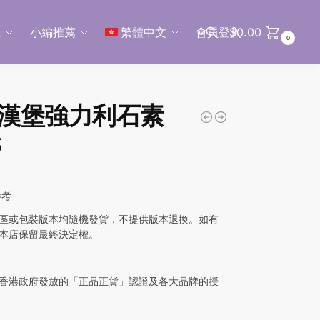
區
小編推薦
繁體中文
會員登入
$
0.00
0
搜尋
漢堡強力利石素
S
0
參考
區或包裝版本均隨機發貨，不提供版本退換。如有
本店保留最終決定權。
香港政府發放的「正品正貨」認證及各大品牌的授