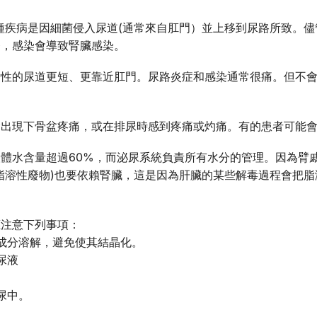
這種疾病是因細菌侵入尿道(通常來自肛門）並上移到尿路所致。儘
療，感染會導致腎臟感染。
女性的尿道更短、更靠近肛門。尿路炎症和感染通常很痛。但不
會出現下骨盆疼痛，或在排尿時感到疼痛或灼痛。有的患者可能
體水含量超過60%，而泌尿系統負責所有水分的管理。因為臂
脂溶性廢物)也要依賴腎臟，這是因為肝臟的某些解毒過程會把
應注意下列事項：
成分溶解，避免使其結晶化。
尿液
尿中。