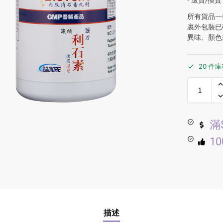
所有貨品一
裹外包裝已
異味、顏色
20 件
滿
1
描述