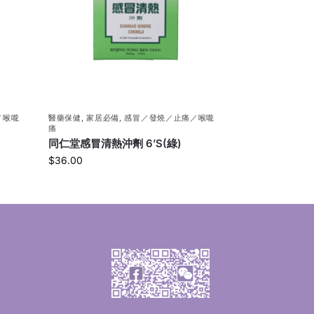
／喉嚨
醫藥保健
,
家居必備
,
感冒／發燒／止痛／喉嚨
痛
同仁堂感冒清熱沖劑 6’S(綠)
$
36.00