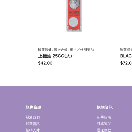
醫藥保健
,
家居必備
,
萬用／外用藥品
醫藥保
上標油 25CC(大)
BLAC
$
42.00
$
72.0
龍豐資訊
購物資訊
關於我們
新手指南
最新資訊
訂單追蹤
招聘人才
運送條款