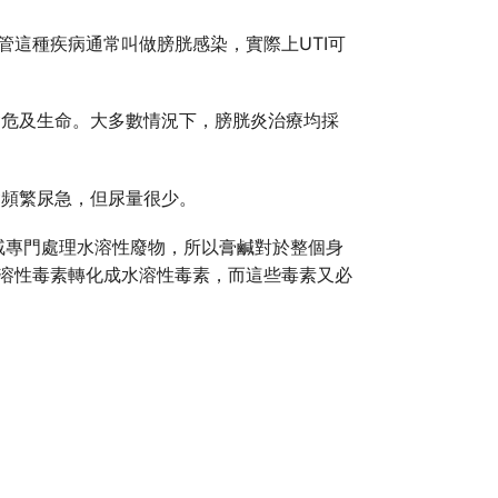
管這種疾病通常叫做膀胱感染，實際上UTI可
會危及生命。大多數情況下，膀胱炎治療均採
會頻繁尿急，但尿量很少。
戚專門處理水溶性廢物，所以膏鹹對於整個身
脂溶性毒素轉化成水溶性毒素，而這些毒素又必