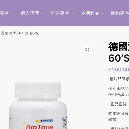
專區
個人護理
母嬰專區
生活雜品
寵物專
漢堡強力利石素 60’S
德國
60’
$
260.0
‧相片只供
個別產品地
任何爭議，
‧ 正品正貨
本集團擁有
權書。
‧ 退貨/換貨