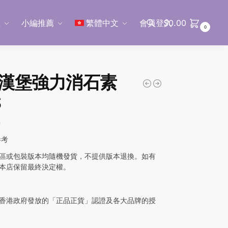
區
小編推薦
繁體中文
會員登入
$
0.00
0
搜尋
漢堡強力消石素
S
0
參考
區或包裝版本均隨機發貨，不提供版本退換。如有
本店保留最終決定權。
香港政府發放的「正品正貨」認證及各大品牌的授