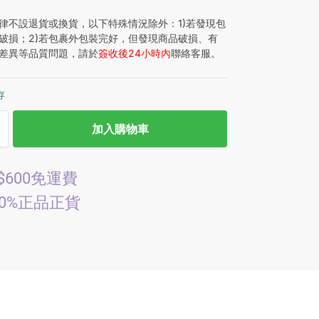
律不設退貨或換貨，以下特殊情況除外：1)若發現包
破損；2)若包裹外包裝完好，但發現商品破損、有
差異等品質問題，請於
簽收後24小時內
聯絡客服。
存
加入購物車
$600免運費
00%正品正貨