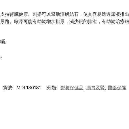
助支持腎臟健康。刺樂可以幫助溶解結石，使其容易透過尿液排
潔尿路。歐芹可能有助於增加排尿，減少鈣的排泄，有助於治療
醫囑。
處。
貨號:
MDL180181
分類:
營養保健品
,
腸胃及腎
,
醫藥保健