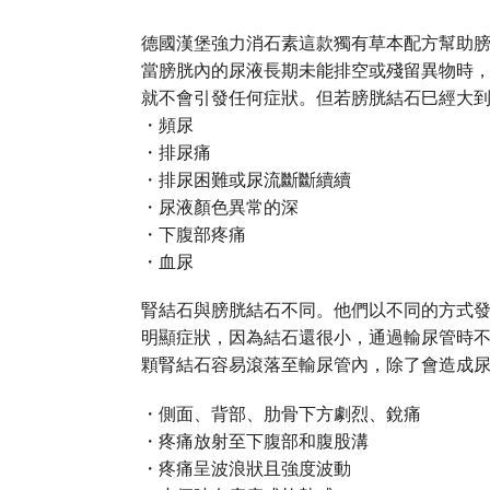
德國漢堡強力消石素這款獨有草本配方幫助
當膀胱內的尿液長期未能排空或殘留異物時
就不會引發任何症狀。但若膀胱結石巳經大到
・頻尿
・排尿痛
・排尿困難或尿流斷斷續續
・尿液顏色異常的深
・下腹部疼痛
・血尿
腎結石與膀胱結石不同。他們以不同的方式
明顯症狀，因為結石還很小，通過輸尿管時不
顆腎結石容易滾落至輸尿管內，除了會造成
・側面、背部、肋骨下方劇烈、銳痛
・疼痛放射至下腹部和腹股溝
・疼痛呈波浪狀且強度波動