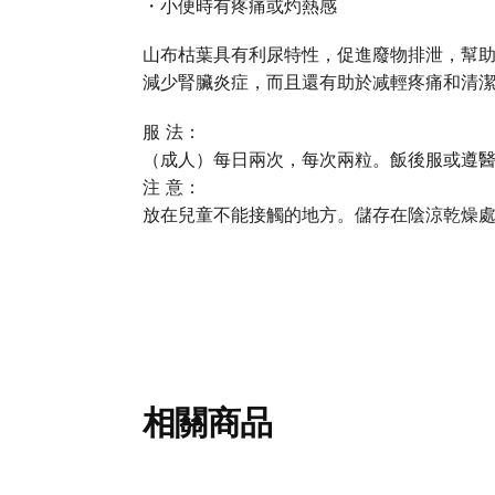
・小便時有疼痛或灼熱感
山布枯葉具有利尿特性，促進廢物排泄，幫
減少腎臟炎症，而且還有助於减輕疼痛和清
服 法：
（成人）每日兩次，每次兩粒。飯後服或遵
注 意：
放在兒童不能接觸的地方。儲存在陰涼乾燥
相關商品