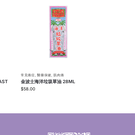
常見痛症
,
醫藥保健
,
肌肉痛
AST
金波士海洋垃圾草油 28ML
$
58.00