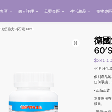
專區
個人護理
母嬰專區
生活雜品
寵物專
漢堡強力消石素 60’S
德國
60’
$
340.0
‧相片只供
個別產品地
任何爭議，
‧ 正品正貨
本集團擁有
權書。
‧ 退貨/換貨