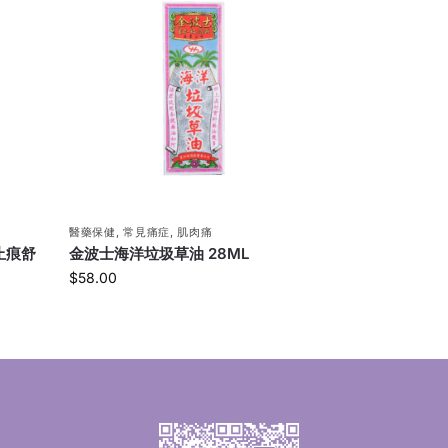
醫藥保健
,
常見痛症
,
肌肉痛
止痕舒
金波士海洋垃圾草油 28ML
$
58.00