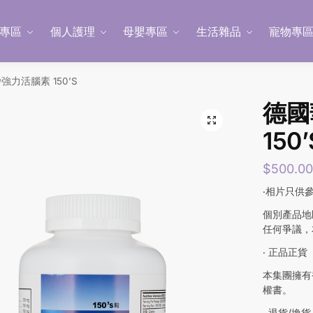
專區
個人護理
母嬰專區
生活雜品
寵物專
強力活腦素 150’S
德國
150’
$
500.0
‧相片只供
個別產品地
任何爭議，
‧ 正品正貨
本集團擁有
權書。
‧ 退貨/換貨