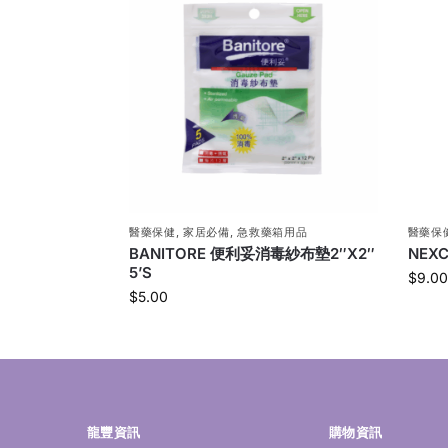
醫藥保健
,
家居必備
,
急救藥箱用品
醫藥保
BANITORE 便利妥消毒紗布墊2″X2″
NEX
5’S
$
9.00
$
5.00
龍豐資訊
購物資訊