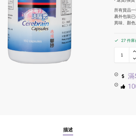
所有貨品一
裹外包裝已
異味、顏色
27 件庫
滿
1
描述