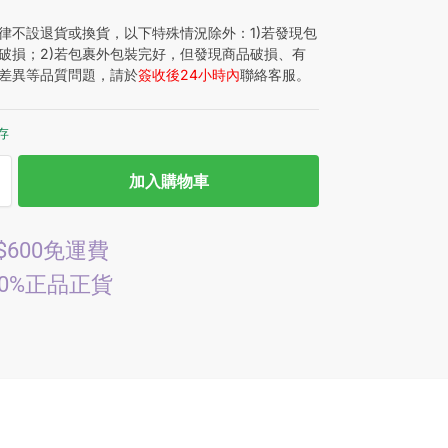
律不設退貨或換貨，以下特殊情況除外：1)若發現包
破損；2)若包裹外包裝完好，但發現商品破損、有
差異等品質問題，請於
簽收後24小時內
聯絡客服。
存
加入購物車
$600免運費
00%正品正貨