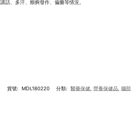
不講話、多汗、㿗痾發作、偏癱等情況。
貨號:
MDL180220
分類:
醫藥保健
,
營養保健品
,
腦部