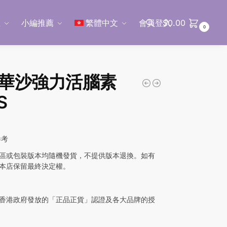
區
小編推薦
繁體中文
會員登入
$
0.00
0
搜尋
華沙強力活腦素
S
0
參考
區或包裝版本均隨機發貨，不提供版本退換。如有
本店保留最終決定權。
香港政府發放的「正品正貨」認證及各大品牌的授