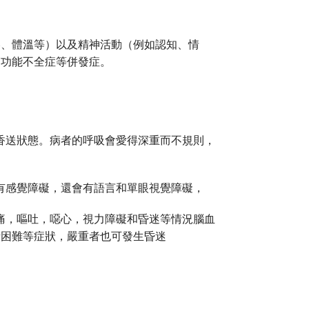
壓、體溫等）以及精神活動（例如認知、情
管功能不全症等併發症。
香送狀態。病者的呼吸會愛得深重而不規則，
有感覺障礙，還會有語言和單眼視覺障礙，
痛，嘔吐，噁心，視力障礙和昏迷等情況腦血
話困難等症狀，嚴重者也可發生昏迷