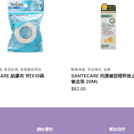
健
,
家居必備
,
急救藥箱用品
醫藥保健
,
常見痛症
,
皮膚
CARE 紙膠布 1吋X10碼
SANTECARE 尚護健甜橙即效
敏走珠 20ML
$
62.00
網站聲明
幫助我們