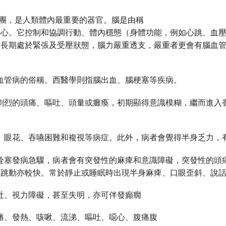
織團，是人類體內最重要的器官。腦是由稱
中心。它控制和協調行動、體內穩態（身體功能，例如心跳、血
神長期處於緊張及受壓狀態，腦力嚴重透支，嚴重者更會有腦血
血管病的俗稱。西醫學則指腦出血、腦梗塞等疾病。
劇烈的頭痛、嘔吐、頭量或癱瘓，初期顯得意識模糊，繼而進入
。
、眼花、吞嚥困難和複視等病症。此外，病者會覺得半身乏力，
栓塞發病急驟，病者會有突發性的麻痺和意識障礙，突發性的頭
搏跳動亦較快。常於靜止或睡眠時出現半身麻痺、口眼歪斜、說
吐、視力障礙，甚至失明，亦可伴發癲癇
痛、發熱、咳啾、流涕、嘔吐、噁心、腹痛腹