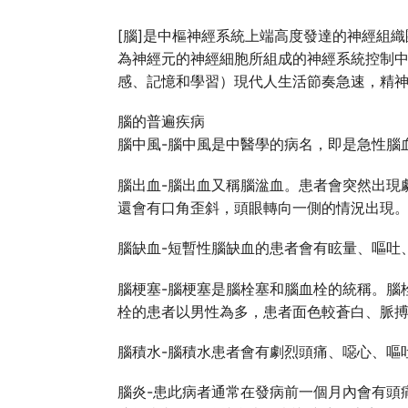
[腦]是中樞神經系統上端高度發達的神經組
為神經元的神經細胞所組成的神經系統控制
感、記憶和學習）現代人生活節奏急速，精
腦的普遍疾病
腦中風-腦中風是中醫學的病名，即是急性腦
腦出血-腦出血又稱腦湓血。患者會突然出現
還會有口角歪斜，頭眼轉向一側的情況出現
腦缺血-短暫性腦缺血的患者會有眩量、嘔吐
腦梗塞-腦梗塞是腦栓塞和腦血栓的統稱。腦
栓的患者以男性為多，患者面色較蒼白、脈
腦積水-腦積水患者會有劇烈頭痛、噁心、嘔
腦炎-患此病者通常在發病前一個月內會有頭