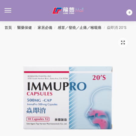
MENU
0
首頁
醫藥保健
家居必備
感冒／發燒／止痛／喉嚨痛
焱即消 20’S
/
/
/
/