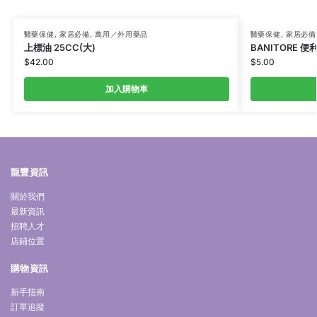
醫藥保健
,
家居必備
,
萬用／外用藥品
醫藥保健
,
家居必備
上標油 25CC(大)
BANITORE 便
$
42.00
$
5.00
加入購物車
龍豐資訊
關於我們
最新資訊
招聘人才
店鋪位置
購物資訊
新手指南
訂單追蹤