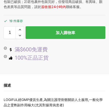
包裝已破損；2)若包裹外包裝完好，但發現商品破損、有異味、顏
色差異等品質問題，請於
簽收後24小時內
聯絡客服。
19 件庫存
加入購物車
滿$600免運費
100%正品正貨
描述
LOGIFUL經GMP優賃生產,為關注護理骨骼關節人土服用,一般化學
品之雯劑副作用極大(尤其對腸胃病患者)