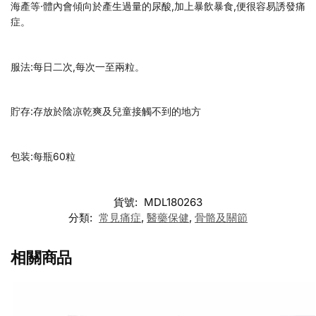
海產等·體內會傾向於產生過量的尿酸,加上暴飲暴食,便很容易誘發痛
症。
服法:每日二次,每次一至兩粒。
貯存:存放於陰凉乾爽及兒童接觸不到的地方
包装:每瓶60粒
貨號:
MDL180263
分類:
常見痛症
,
醫藥保健
,
骨骼及關節
相關商品