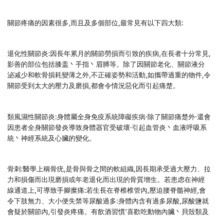
關節疼痛的因素很多,而且及多個部位,最常見有以下四大類:
退化性關節炎:因長年累月的關節勞損而引致的疾病,在長者十分常見,
影善的部位包括膝盖丶手指丶眉膊等。除了因關節老化、關節液分
泌减少和軟骨損耗變薄之外,不正確姿勢和活動,如攜帶過重的物件,令
關節受到太大的壓力及磨損,都會令情況惡化而引起痛楚。
類風濕性關節炎:身體屬全身免疫系統障礙疾病·除了關節痛楚外·還會
因患者全身關節發炎導致身體器官受破壞·引起血管炎丶血液呼吸系
統丶神經系統及心臟的變化。
骨刺:醫學上稱骨疣,是骨與骨之間的軟組織,因長期承受過大壓力、拉
力和損傷而出現磨損或年老退化而出現的骨質增生。若患虑在神經
線通道上,可導致手腳糜痛:若生長在脊椎椎管內,壓迫腰脊髓神經,會
令下肢無力、大小便失禁等尿酸過多:身體內含有過多尿酸,尿酸鹽就
會疑於關節內,引發炎疼痛。有飲酒習慣’喜歡吃動物內臟丶貝殼類及