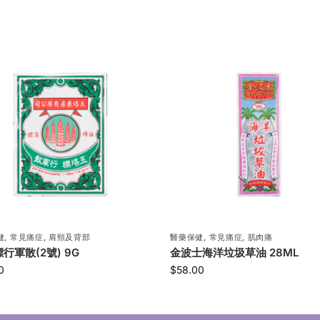
健
,
常見痛症
,
肩頸及背部
醫藥保健
,
常見痛症
,
肌肉痛
行軍散(2號) 9G
金波士海洋垃圾草油 28ML
0
$
58.00