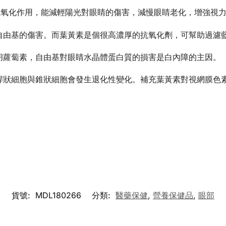
抗氧化作用，能減輕陽光對眼睛的傷害，減慢眼睛老化，增強視
自由基的傷害。而葉黃素是個很高濃厚的抗氧化劑，可幫助過濾
胡蘿蔔素，自由基對眼睛水晶體蛋白質的損害是白內障的主因。
桿狀細胞與錐狀細胞會發生退化性變化。補充葉黃素對視網膜色
貨號:
MDL180266
分類:
醫藥保健
,
營養保健品
,
眼部