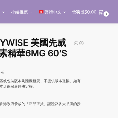
區
小編推薦
繁體中文
會員登入
$
0.00
0
搜尋
DYWISE 美國先威
素精華6MG 60’S
0
參考
區或包裝版本均隨機發貨，不提供版本退換。如有
本店保留最終決定權。
香港政府發放的「正品正貨」認證及各大品牌的授