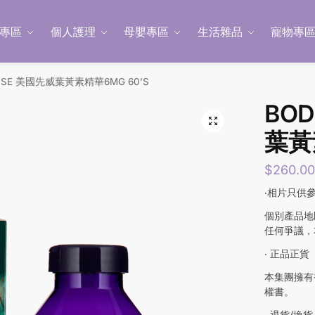
專區
個人護理
母嬰專區
生活雜品
寵物專
ISE 美國先威葉黃素精華6MG 60’S
BO
葉黃
$
260.0
‧相片只供
個別產品地
任何爭議，
‧ 正品正貨
本集團擁有
權書。
‧ 退貨/換貨