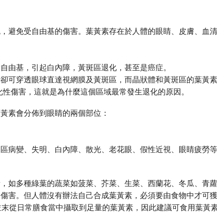
胞，避免受自由基的傷害。葉黃素存在於人體的眼睛、皮膚、血
量自由基，引起白內障，黃斑區退化，甚至是癌症。
光卻可穿透眼球直達視網膜及黃斑區，而晶狀體和黃斑區的葉黃
化性傷害，這就是為什麼這個區域最常發生退化的原因。
葉黃素會分佈到眼睛的兩個部位：
斑區病變、失明、白內障、散光、老花眼、假性近視、眼睛疲勞
素，如多種綠葉的蔬菜如菠菜、芥菜、生菜、西蘭花、冬瓜、青
傷害。但人體沒有辦法自己合成葉黃素，必須要由食物中才可獲
人並末從日常膳食當中攝取到足量的葉黃素，因此建議可食用葉黃