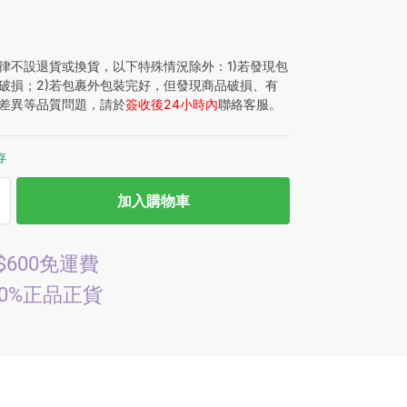
律不設退貨或換貨，以下特殊情況除外：1)若發現包
破損；2)若包裹外包裝完好，但發現商品破損、有
差異等品質問題，請於
簽收後24小時內
聯絡客服。
存
加入購物車
$600免運費
00%正品正貨