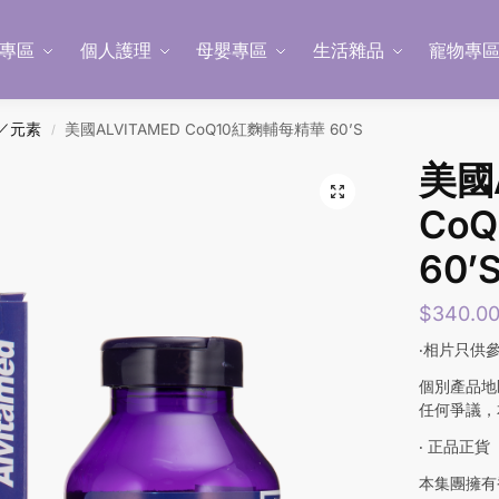
專區
個人護理
母嬰專區
生活雜品
寵物專
／元素
美國ALVITAMED CoQ10紅麴輔每精華 60’S
/
美國A
Co
60’
$
340.0
‧相片只供
個別產品地
任何爭議，
‧ 正品正貨
本集團擁有