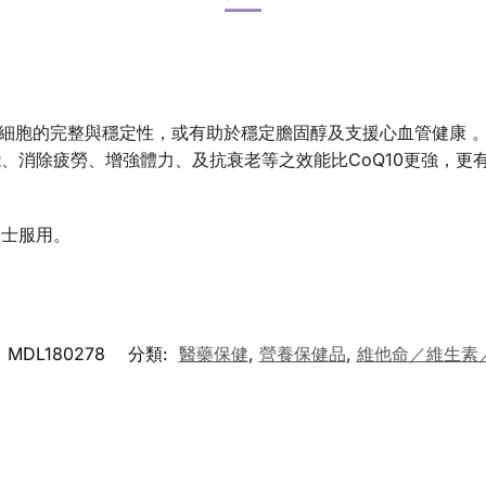
持細胞的完整與穩定性，或有助於穩定膽固醇及支援心血管健康 
、消除疲勞、增強體力、及抗衰老等之效能比CoQ10更強，更
人士服用。
:
MDL180278
分類:
醫藥保健
,
營養保健品
,
維他命／維生素