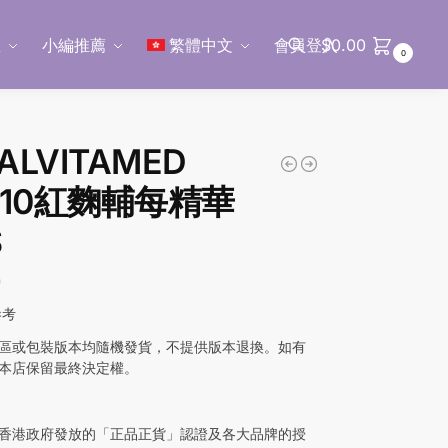
區
小編推薦
繁體中文
會員登入
$
0.00
0
搜尋
LVITAMED
Q10紅麴輔每精華
S
0
參考
區或包裝版本均隨機發貨，不提供版本退換。如有
本店保留最終決定權。
香港政府發放的「正品正貨」認證及各大品牌的授