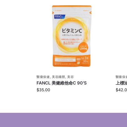
醫藥保健
,
美容纖體
,
美容
醫藥保
FANCL 美健維他命C 90’S
上標油
$
35.00
$
42.