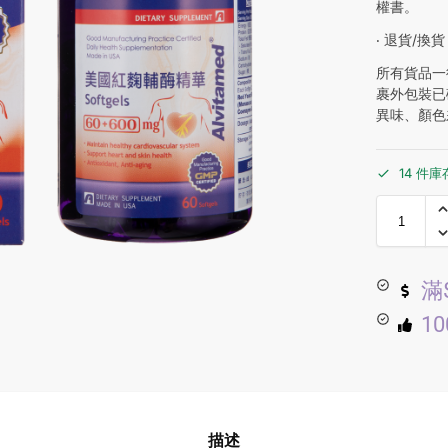
權書。
‧ 退貨/換貨
所有貨品一
裹外包裝已
異味、顏色
14 件庫
滿
1
描述