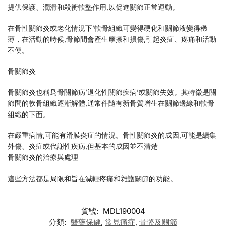
提供保護、潤滑和殺衝軟墊作用,以促進關節正常運動。
在骨性關節炎或老化情況下’軟骨組織可變得硬化和關節液變得稀
薄，在活動的時候,骨節間會產生摩擦和損傷,引起炎症、疼痛和活動
不便。
骨關節炎
骨關節炎也稱爲骨關節病’退化性關節疾病’或關節失效。其特徵是關
節問的軟骨組織逐漸解體,通常件隨有新骨質增生在關節邊緣和軟骨
組織的下面。
在嚴重病情,可能有滑膜炎症的情況。骨性關節炎的成因,可能是續集
外傷、炎症或代謝性疾病,但基本的成因並不清楚
骨關節炎的治療與處理
這些方法都是局限和旨在減輕疼痛和雜護關節的功能。
貨號:
MDL190004
分類:
醫藥保健
,
常見痛症
,
骨骼及關節