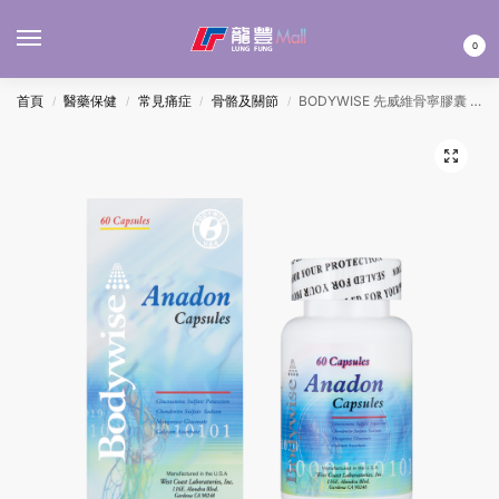
MENU
0
首頁
醫藥保健
常見痛症
骨骼及關節
BODYWISE 先威維骨寧膠囊 60’S
/
/
/
/