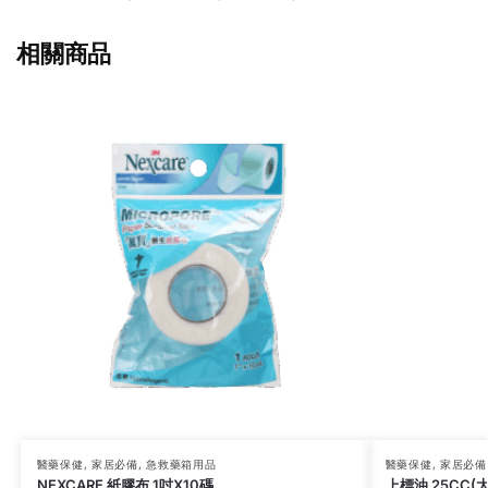
相關商品
醫藥保健
,
家居必備
,
急救藥箱用品
醫藥保健
,
家居必備
NEXCARE 紙膠布 1吋X10碼
上標油 25CC(大