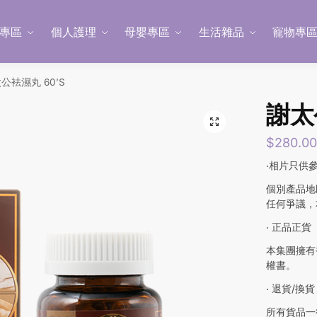
專區
個人護理
母嬰專區
生活雜品
寵物專
公袪濕丸 60’S
謝太
$
280.0
‧相片只供
個別產品地
任何爭議，
‧ 正品正貨
本集團擁有
權書。
‧ 退貨/換貨
所有貨品一