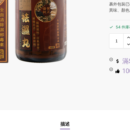
裹外包裝已
異味、顏色
54 件
滿
1
描述