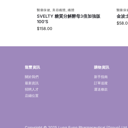
醫藥保健
,
美容纖體
,
纖體
醫藥保
SVELTY 糖質分解酵母3倍加強版
金波士
100’S
$
58.0
$
158.00
龍豐資訊
購物資訊
關於我們
新手指南
最新資訊
訂單追蹤
招聘人才
運送條款
店鋪位置
Copyright © 2025 Lung Fung Pharmaceutical (Group) Ltd. A