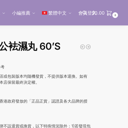
區
小編推薦
繁體中文
會員登入
$
0.00
0
搜尋
公袪濕丸 60’S
0
參考
區或包裝版本均隨機發貨，不提供版本退換。如有
本店保留最終決定權。
香港政府發放的「正品正貨」認證及各大品牌的授
律不設退貨或換貨，以下特殊情況除外：1)若發現包