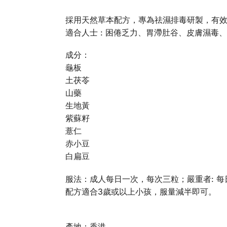
採用天然草本配方，專為祛濕排毒研製，有
適合人士 : 困倦乏力、胃滯肚谷、皮膚濕毒
成分：
龜板
土茯苓
山藥
生地黃
紫蘇籽
薏仁
赤小豆
白扁豆
服法：成人每日一次，每次三粒；嚴重者: 
配方適合3歲或以上小孩，服量減半即可。
產地：
香港