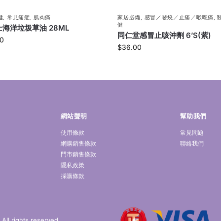
健
,
常見痛症
,
肌肉痛
家居必備
,
感冒／發燒／止痛／喉嚨痛
,
健
海洋垃圾草油 28ML
同仁堂感冒止咳沖劑 6’S(紫)
0
$
36.00
網站聲明
幫助我們
使用條款
常見問題
網購銷售條款
聯絡我們
門市銷售條款
隱私政策
採購條款
ll rights reserved.