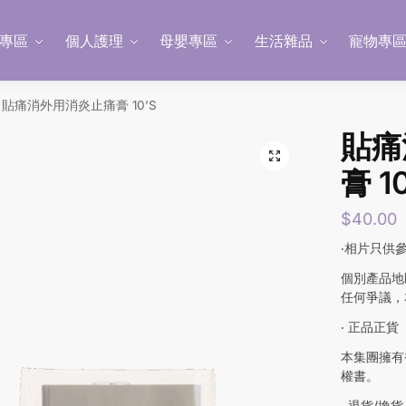
專區
個人護理
母嬰專區
生活雜品
寵物專
貼痛消外用消炎止痛膏 10’S
貼痛
膏 1
$
40.00
‧相片只供
個別產品地
任何爭議，
‧ 正品正貨
本集團擁有
權書。
‧ 退貨/換貨