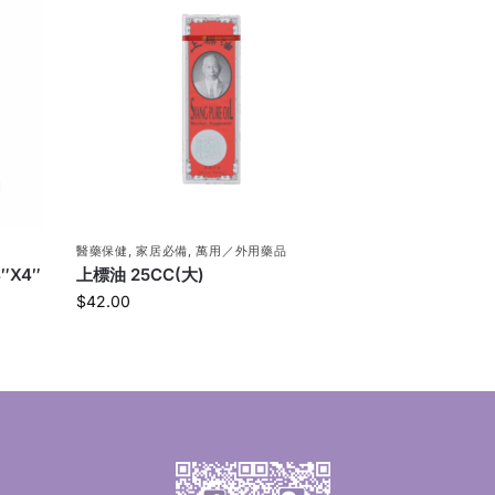
醫藥保健
,
家居必備
,
萬用／外用藥品
″X4″
上標油 25CC(大)
$
42.00