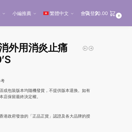
區
小編推薦
繁體中文
會員登入
$
0.00
0
搜尋
消外用消炎止痛
0’S
參考
區或包裝版本均隨機發貨，不提供版本退換。如有
本店保留最終決定權。
香港政府發放的「正品正貨」認證及各大品牌的授