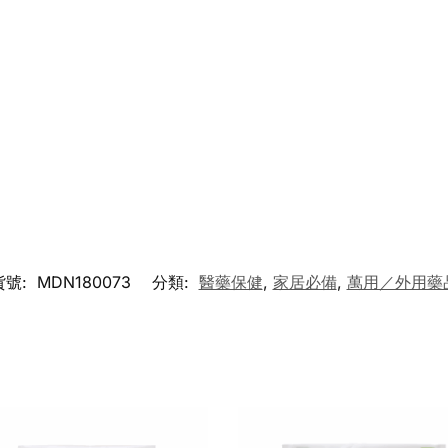
貨號:
MDN180073
分類:
醫藥保健
,
家居必備
,
萬用／外用藥