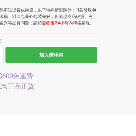
律不設退貨或換貨，以下特殊情況除外：1)若發現包
破損；2)若包裹外包裝完好，但發現商品破損、有
差異等品質問題，請於
簽收後24小時內
聯絡客服。
存
加入購物車
$600免運費
00%正品正貨