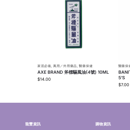
家居必備
,
萬用／外用藥品
,
醫藥保健
醫藥保
AXE BRAND 斧標驅風油(4號) 10ML
BAN
5’S
$
14.00
$
7.00
龍豐資訊
購物資訊