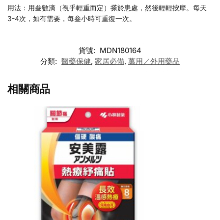
用法：用叁數滴（視乎輕重而定）搽於患處，然後輕輕按摩。每天
3-4次，如有需要，每叁小時可重復一次。
貨號:
MDN180164
分類:
醫藥保健
,
家居必備
,
萬用／外用藥品
相關商品