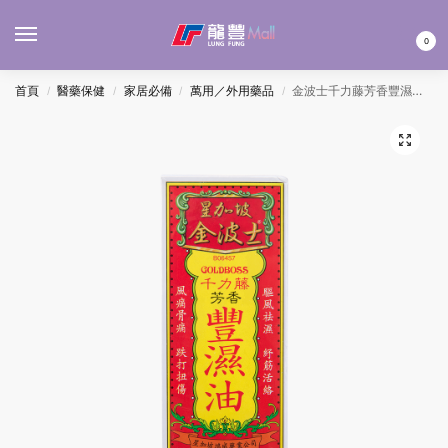
MENU
0
首頁
醫藥保健
家居必備
萬用／外用藥品
金波士千力藤芳香豐濕油 40ML
/
/
/
/