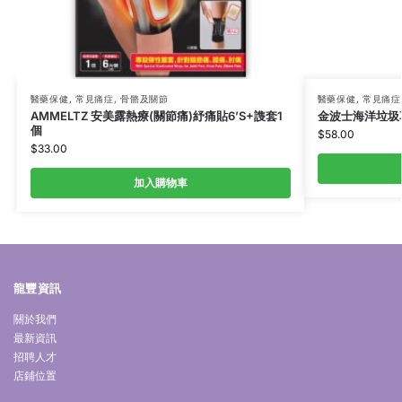
醫藥保健
,
常見痛症
,
骨骼及關節
醫藥保健
,
常見痛症
AMMELTZ 安美露熱療(關節痛)紓痛貼6’S+謢套1
金波士海洋垃圾草
個
$
58.00
$
33.00
加入購物車
龍豐資訊
關於我們
最新資訊
招聘人才
店鋪位置