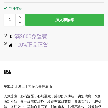
11 件庫存
加入購物車
滿$600免運費
100%正品正貨
描述
星加坡 金波士千力藤芳香豐濕油
人無遠慮，必有近憂，心無憂慮，勝似如來佛祖，身無病痛，恍如
快活神仙，然一經疾病纏身，縱使有家財萬貫，良田百傾，也枉徒
然，病征之中，莫如血脈不通，肌肉麻木，筋骨不利也，雖親如父