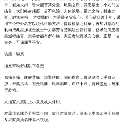
子，愛如夫婦，皆未能替其分憂。風濕之疾，其患嚴重，小則鬥世
痛苦，大則終身殘廢，若不急治，人何以堪，當此之時，雖生尤
死，絕無幸福， 本號醫師，本著醫者父母心，苦心鉆研數十年，采
用古今中外名方以現代科學方法，提取植物之精華，再加以悉心配
制而成此星加坡金波士千力藤芳香豐濕油公諸於世，務求使病患者
能減輕痛苦，樂善者能有所布施，家居者能得以安心也。正是一油
在身，可保四季平安。
功能：驅風
適應幫助舒緩以下各癥：
風痛骨痛，腰酸背痛，頭緊膊痛，關節疼痛，骨刺刺痛，手腳麻
痹，舒筋活絡，遊走風痛，風寒濕痛，血肪不通，言難盡意，居旅
行必備。
只適宜六歲以上小童及成人外用。
本藥油氣味芬芳與眾不同，故諸君購買時，請認明本號金波士商標
及細察藥油氣味遮不致誤。