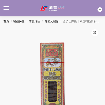
MENU
0
首頁
醫藥保健
常見痛症
骨骼及關節
金波士降龍十八虎蛇筋骨韌帶傷痛靈油 40ML
/
/
/
/