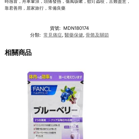
時感冒，舟車暈浪，頭痛發熱，傷風咳嗽，蚊叮蟲咬，言難盡意，
靠君善用，居家旅行，常備良藥
貨號:
MDN180174
分類:
常見痛症
,
醫藥保健
,
骨骼及關節
相關商品