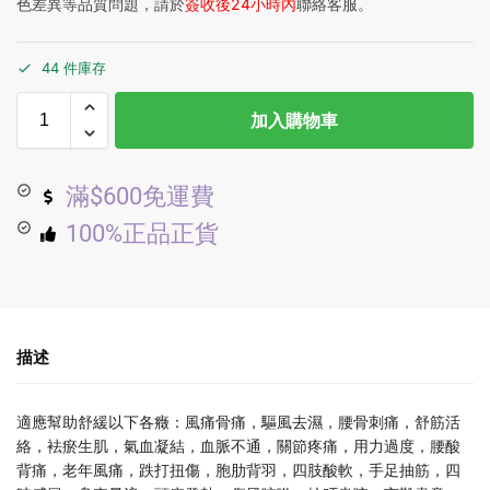
色差異等品質問題，請於
簽收後24小時內
聯絡客服。
44 件庫存
加入購物車
滿$600免運費
100%正品正貨
描述
適應幫助舒緩以下各癥：風痛骨痛，驅風去濕，腰骨刺痛，舒筋活
絡，袪瘀生肌，氣血凝結，血脈不通，關節疼痛，用力過度，腰酸
背痛，老年風痛，跌打扭傷，胞肋背羽，四肢酸軟，手足抽筋，四