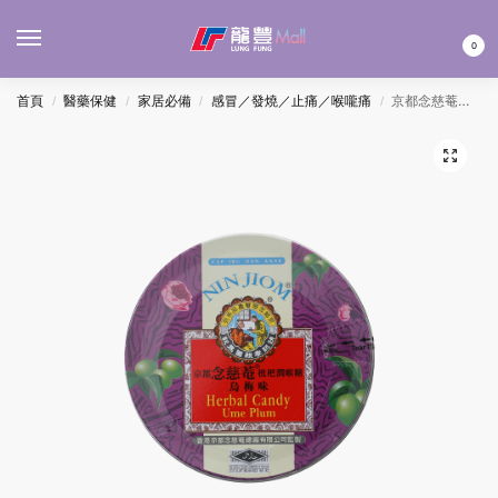
MENU
0
首頁
醫藥保健
家居必備
感冒／發燒／止痛／喉嚨痛
京都念慈菴枇杷潤喉糖 – 烏梅 60G(每罐)
/
/
/
/