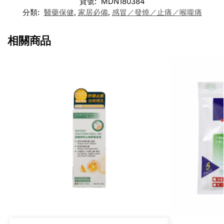
貨號:
MDN180384
分類:
醫藥保健
,
家居必備
,
感冒／發燒／止痛／喉嚨痛
相關商品