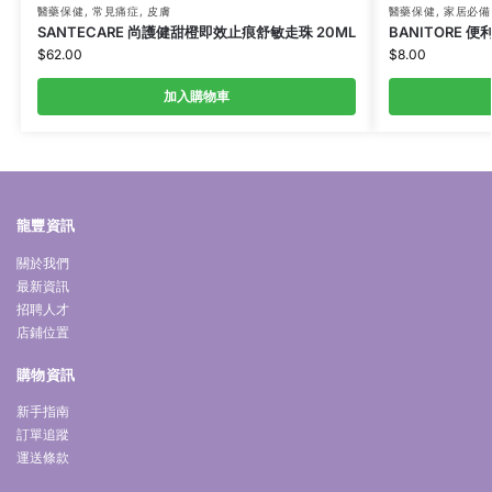
醫藥保健
,
常見痛症
,
皮膚
醫藥保健
,
家居必備
SANTECARE 尚護健甜橙即效止痕舒敏走珠 20ML
BANITORE 便
$
62.00
$
8.00
加入購物車
龍豐資訊
關於我們
最新資訊
招聘人才
店鋪位置
購物資訊
新手指南
訂單追蹤
運送條款