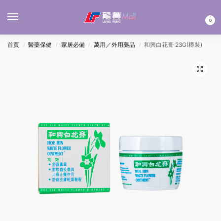
MENU
0
首頁
醫藥保健
家居必備
萬用／外用藥品
和興白花膏 23G(樽裝)
/
/
/
/