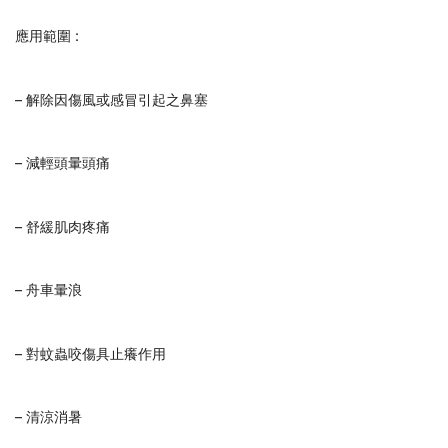
應用範圍 :
– 解除因傷風或感冒引起之鼻塞
– 減輕頭暈頭痛
– 舒緩肌肉疼痛
– 舟車暈浪
– 對蚊蟲咬傷具止癢作用
– 清涼消暑