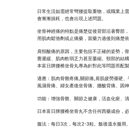
日常生活如需經常彎腰提取重物，或職業上
會漸漸損耗，也會出現上述問題。
坐骨神經痛的特點是痛楚從後背部沿著臀部
用肌肉鬆弛劑或止痛藥，當藥力過後則痛楚
肩頸酸痛的原因，主要包括不正確的姿勢，
覺遲緩、肌肉軟弱乏力甚至萎縮。頸部的結
本富日牌腰椎坐骨丸專為針對此等問題而配
適應：肌肉骨骼疼痛,關節痛,肩肌疲勞僵硬
風濕骨痛、婦女產後坐骨痛、腰酸背痛、因
功能：增強骨骼、關節之健康，活血化瘀、
日本富日牌腰椎坐骨丸不含任何西藥成份，必
服法：每日3次，每次2-3粒。飯後溫水服用