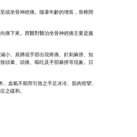
甚至或坐骨神經痛。隨著年齡的增長，骨椎間
走向痛下來。西醫對醫治坐骨神經痛主要是服
度減小、肩膊或手部出現疼痛、針刺麻痹、知
引致頭暈、頭痛、嘔吐及手部麻痹等現象。日
麻木、血氣不順而引致之手足冰冷、肌肉痙攣、
痛症之緩和。