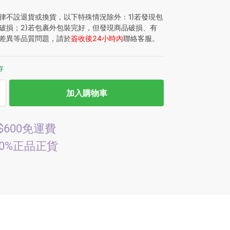
律不設退貨或換貨，以下特殊情況除外：1)若發現包
破損；2)若包裹外包裝完好，但發現商品破損、有
差異等品質問題，請於
簽收後24小時內
聯絡客服。
存
加入購物車
$600免運費
00%正品正貨