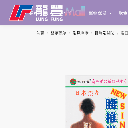
Search
美容護膚
美妝香水
醫藥保健
飲食
首頁
醫藥保健
常見痛症
骨骼及關節
富日
/
/
/
/