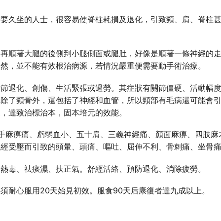
需要久坐的人士，很容易使脊柱耗損及退化，引致頸、肩、脊柱
，再順著大腿的後側到小腿側面或腿肚，好像是順著一條神經的
依然，並不能有效根治病源，若情況嚴重便需要動手術治療。
骨節退化、創傷、生活緊張或過勞。其症狀有關節僵硬、活動幅
構除了頸骨外，還包括了神經和血管，所以頸部有毛病還可能會
製，達致治標治本，固本培元的效能。
、手麻痹痛、虧弱血小、五十肩、三義神經痛、顏面麻痹、四肢
神經受壓而引致的頭暈、頭痛、嘔吐、屈伸不利、骨刺痛、坐骨
清熱毒、祛痰濕、扶正氣。舒經活絡、預防退化、消除疲勞。
須耐心服用20天始見初效。服食90天后康復者達九成以上。
。