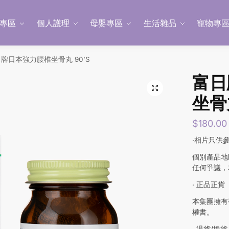
專區
個人護理
母嬰專區
生活雜品
寵物專
牌日本強力腰椎坐骨丸 90’S
富日
坐骨丸
$
180.00
‧相片只供
個別產品地
任何爭議，
‧ 正品正貨
本集團擁有
權書。
‧ 退貨/換貨