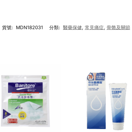
貨號:
MDN182031
分類:
醫藥保健
,
常見痛症
,
骨骼及關節