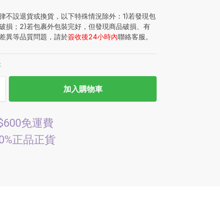
律不設退貨或換貨，以下特殊情況除外：1)若發現包
破損；2)若包裹外包裝完好，但發現商品破損、有
差異等品質問題，請於
簽收後24小時內
聯絡客服。
存
加入購物車
$600免運費
00%正品正貨