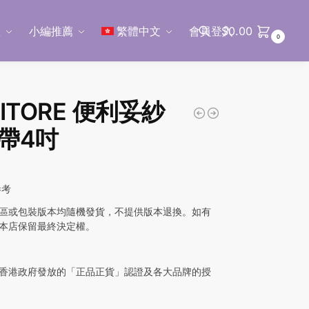
區
小編推薦
繁體中文
會員登入
$
0.00
0
搜尋
ITORE 便利妥紗
帶4吋
參考
區或包裝版本均隨機發貨，不提供版本退換。如有
本店保留最終決定權。
香港政府發放的「正品正貨」認證及各大品牌的授