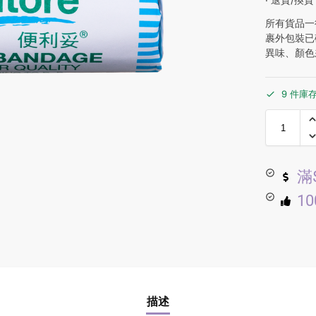
所有貨品一
裹外包裝已
異味、顏色
9 件庫
滿
1
描述