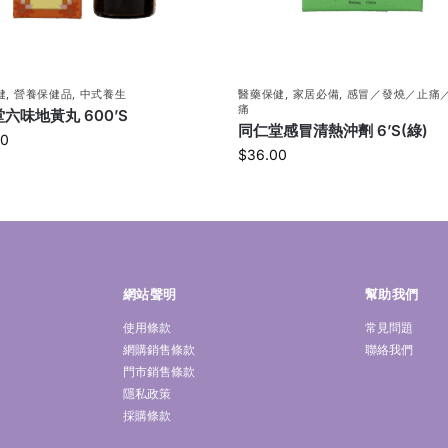
健
,
營養保健品
,
中式養生
醫藥保健
,
家居必備
,
感冒／發燒／止痛
痛
六味地黃丸 600’S
同仁堂感冒清熱沖劑 6’S(綠)
00
$
36.00
網站聲明
幫助我們
使用條款
常見問題
網購銷售條款
聯絡我們
門市銷售條款
隱私政策
採購條款