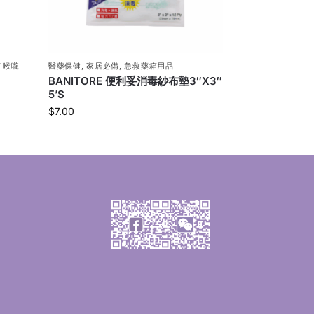
／喉嚨
醫藥保健
,
家居必備
,
急救藥箱用品
BANITORE 便利妥消毒紗布墊3″X3″
5’S
$
7.00