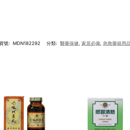
貨號:
MDN182292
分類:
醫藥保健
,
家居必備
,
急救藥箱用