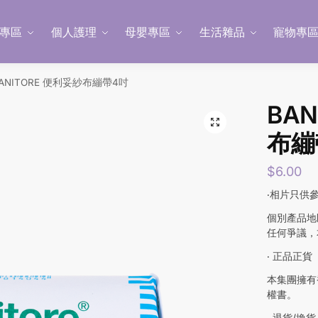
專區
個人護理
母嬰專區
生活雜品
寵物專
ANITORE 便利妥紗布繃帶4吋
BAN
布繃
$
6.00
‧相片只供
個別產品地
任何爭議，
‧ 正品正貨
本集團擁有
權書。
‧ 退貨/換貨