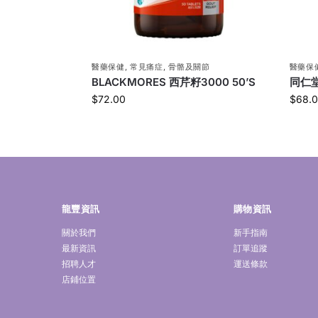
醫藥保健
,
常見痛症
,
骨骼及關節
醫藥保
BLACKMORES 西芹籽3000 50’S
同仁堂
$
72.00
$
68.
龍豐資訊
購物資訊
關於我們
新手指南
最新資訊
訂單追蹤
招聘人才
運送條款
店鋪位置