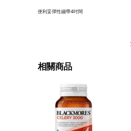
便利妥彈性繃帶4吋闊
相關商品