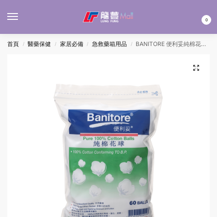
MENU
0
首頁
醫藥保健
家居必備
急救藥箱用品
BANITORE 便利妥純棉花球 60’S
/
/
/
/