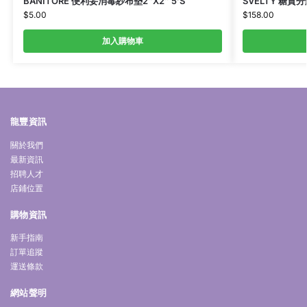
BANITORE 便利妥消毒紗布墊2″X2″ 5’S
SVELTY 糖質
$
5.00
$
158.00
加入購物車
龍豐資訊
關於我們
最新資訊
招聘人才
店鋪位置
購物資訊
新手指南
訂單追蹤
運送條款
網站聲明