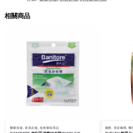
相關商品
醫藥保健
,
家居必備
,
急救藥箱用品
纖體
,
美容纖體
,
醫