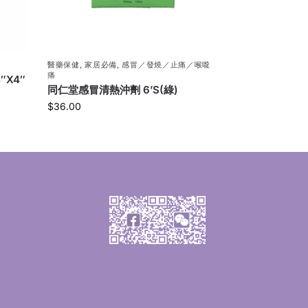
醫藥保健
,
家居必備
,
感冒／發燒／止痛／喉嚨
痛
″X4″
同仁堂感冒清熱沖劑 6’S(綠)
$
36.00