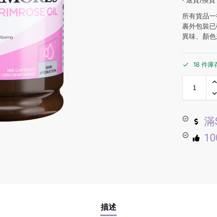
所有貨品一
裹外包裝已
異味、顏色
18 件庫
滿
1
描述