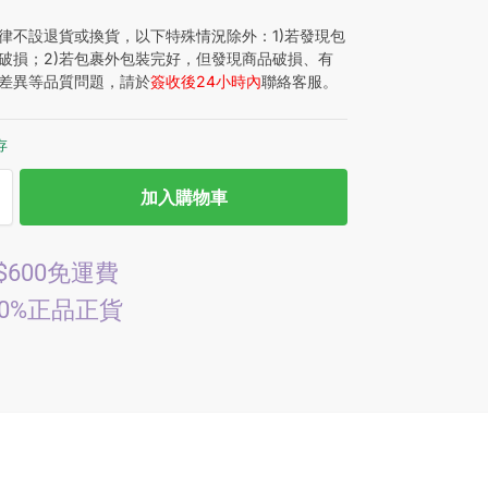
律不設退貨或換貨，以下特殊情況除外：1)若發現包
破損；2)若包裹外包裝完好，但發現商品破損、有
差異等品質問題，請於
簽收後24小時內
聯絡客服。
存
加入購物車
$600免運費
00%正品正貨