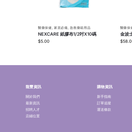
醫藥保健
,
家居必備
,
急救藥箱用品
醫藥保
NEXCARE 紙膠布1/2吋X10碼
金波士
$
5.00
$
58.0
龍豐資訊
購物資訊
關於我們
新手指南
最新資訊
訂單追蹤
招聘人才
運送條款
店鋪位置