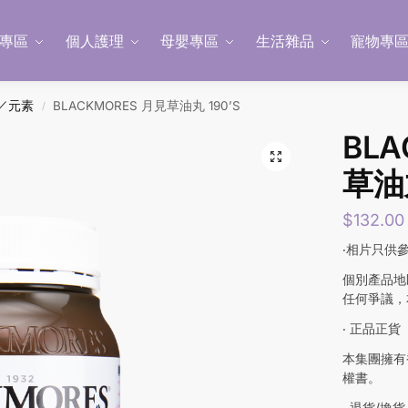
專區
個人護理
母嬰專區
生活雜品
寵物專
／元素
BLACKMORES 月見草油丸 190’S
/
BLA
草油丸
$
132.00
‧相片只供
個別產品地
任何爭議，
‧ 正品正貨
本集團擁有
權書。
‧ 退貨/換貨