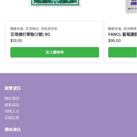
醫藥保健
,
常見痛症
,
肩頸及背部
醫藥保健
,
美容纖體
五塔標行軍散(2號) 9G
FANCL 藍莓護
$
12.00
$
95.00
加入購物車
龍豐資訊
關於我們
最新資訊
招聘人才
店鋪位置
購物資訊