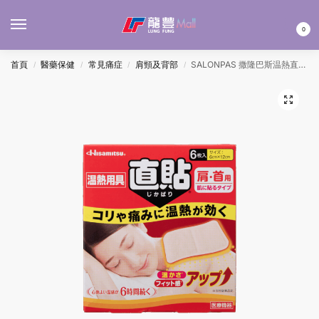
MENU
0
首頁
醫藥保健
常見痛症
肩頸及背部
SALONPAS 撒隆巴斯温熱直貼(肩頸用) 6片(每盒)
/
/
/
/