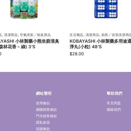
品
,
清潔用品
,
空氣清新／除臭用品
生活雜品
,
清潔用品
,
廚房／浴室清潔用
AYASHI 小林製藥小熊坐廁清臭
KOBAYASHI 小林製藥多用途
林花香 – 綠) 3’S
淨丸(小粒) 48’S
0
$
28.00
網站聲明
幫助我們
使用條款
常見問題
網購銷售條款
聯絡我們
門市銷售條款
隱私政策
採購條款