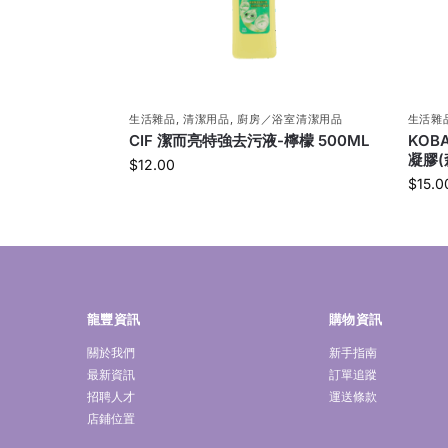
生活雜品
,
清潔用品
,
廚房／浴室清潔用品
生活雜
CIF 潔而亮特強去污液-檸檬 500ML
KOB
凝膠(森
$
12.00
$
15.0
龍豐資訊
購物資訊
關於我們
新手指南
最新資訊
訂單追蹤
招聘人才
運送條款
店鋪位置