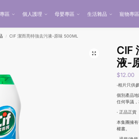
專區
個人護理
母嬰專區
生活雜品
寵物專
品
CIF 潔而亮特強去污液-原味 500ML
/
CI
液-原
$
12.00
‧相片只供
個別產品地
任何爭議，
‧ 正品正貨
本集團擁有
權書。
‧ 退貨/換貨