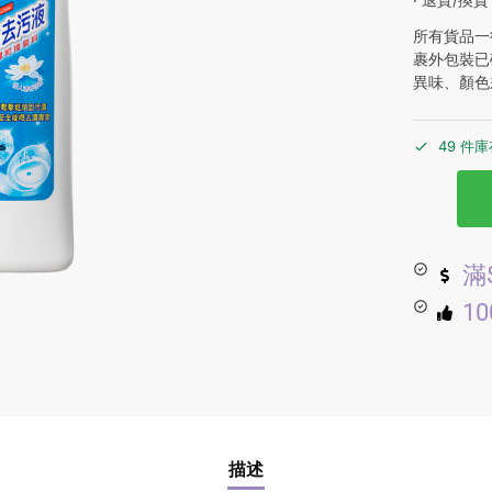
所有貨品一
裹外包裝已
異味、顏色
49 件
滿
1
描述