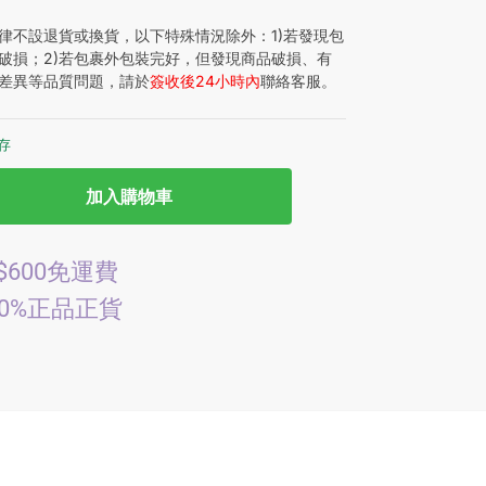
律不設退貨或換貨，以下特殊情況除外：1)若發現包
破損；2)若包裹外包裝完好，但發現商品破損、有
差異等品質問題，請於
簽收後24小時內
聯絡客服。
庫存
加入購物車
$600免運費
00%正品正貨