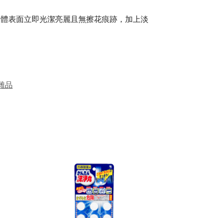
物體表面立即光潔亮麗且無擦花痕跡，加上淡
雜品