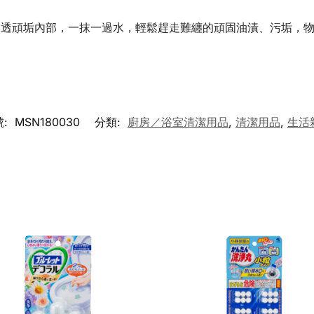
滲透頑垢內部，一抹一過水，輕鬆趕走難纏的頑固油漬、污垢，
號:
MSN180030
分類:
廚房／浴室清潔用品
,
清潔用品
,
生活