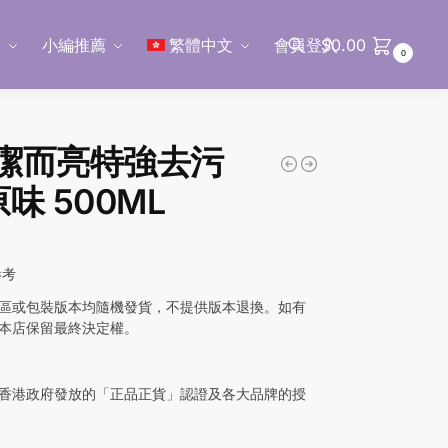
區
小編推薦
繁體中文
會員登入
$
0.00
0
搜尋
F 潔而亮特強去污
味 500ML
參考
區或包裝版本均隨機發貨，不提供版本退換。如有
本店保留最終決定權。
香港政府發放的「正品正貨」認證及各大品牌的授