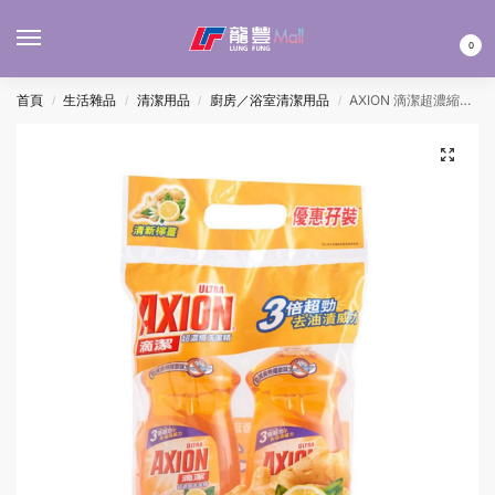
MENU
0
首頁
生活雜品
清潔用品
廚房／浴室清潔用品
AXION 滴潔超濃縮洗潔精(橙-檸薑) 500MLx2’S
/
/
/
/