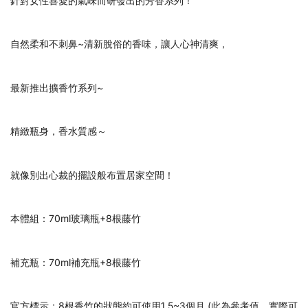
針對女性喜愛的氣味而研發出的芳香系列！
自然柔和不刺鼻~清新脫俗的香味，讓人心神清爽，
最新推出擴香竹系列~
精緻瓶身，香水質感～
就像別出心裁的擺設般布置居家空間！
本體組：70ml玻璃瓶+8根藤竹
補充瓶：70ml補充瓶+8根藤竹
官方標示：8根香竹的狀態約可使用1.5~3個月 (此為參考值，實際可