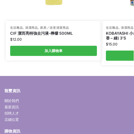
生活雜品
,
清潔用品
,
廚房／浴室清潔用品
生活雜品
,
清潔用品
CIF 潔而亮特強去污液-檸檬 500ML
KOBAYASH
香 – 綠) 3’S
$
12.00
$
15.00
加入購物車
龍豐資訊
關於我們
最新資訊
招聘人才
店鋪位置
購物資訊