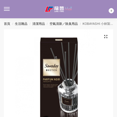
MENU
0
首頁
生活雜品
清潔用品
空氣清新／除臭用品
KOBAYASHI 小林製藥SAWADAY香薰藤枝 – 輕奢雅調(黑) 70ML
/
/
/
/