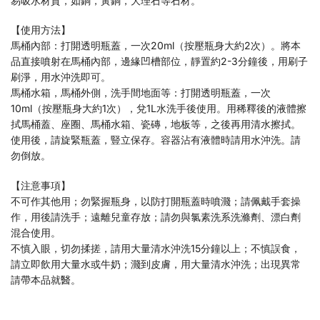
易吸水材質，如銅，黃銅，大理石等石材。
【使用方法】
馬桶內部：打開透明瓶蓋，一次20ml（按壓瓶身大約2次）。將本
品直接噴射在馬桶內部，邊緣凹槽部位，靜置約2-3分鐘後，用刷子
刷淨，用水沖洗即可。
馬桶水箱，馬桶外側，洗手間地面等：打開透明瓶蓋，一次
10ml（按壓瓶身大約1次），兌1L水洗手後使用。用稀釋後的液體擦
拭馬桶蓋、座圈、馬桶水箱、瓷磚，地板等，之後再用清水擦拭。
使用後，請旋緊瓶蓋，豎立保存。容器沾有液體時請用水沖洗。請
勿倒放。
【注意事項】
不可作其他用；勿緊握瓶身，以防打開瓶蓋時噴濺；請佩戴手套操
作，用後請洗手；遠離兒童存放；請勿與氯素洗系洗滌劑、漂白劑
混合使用。
不慎入眼，切勿揉搓，請用大量清水沖洗15分鐘以上；不慎誤食，
請立即飲用大量水或牛奶；濺到皮膚，用大量清水沖洗；出現異常
請帶本品就醫。