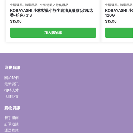
生活雜品
,
清潔用品
,
空氣清新／除臭用品
生活雜品
,
清潔用品
KOBAYASHI 小林製藥小熊坐廁清臭凝膠(玫瑰花
KOBAYASHI
香-粉色) 3’S
120G
$
15.00
$
15.00
加入購物車
龍豐資訊
關於我們
最新資訊
招聘人才
店鋪位置
購物資訊
新手指南
訂單追蹤
運送條款