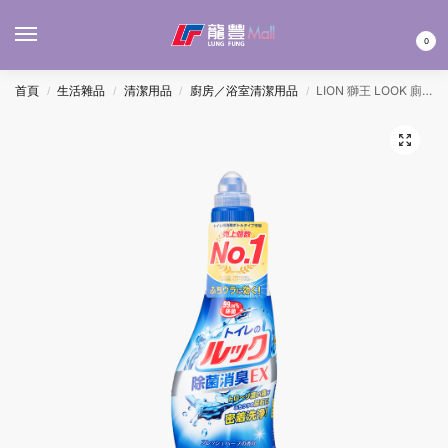
MENU
0
首頁
生活雜品
清潔用品
廚房／浴室清潔用品
LION 獅王 LOOK 廁所除菌消臭潔廁劑 450ML
/
/
/
/