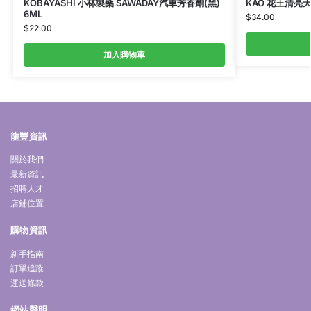
KOBAYASHI 小林製藥 SAWADAY汽車芳香劑(黑)
KAO 花王清亮天
6ML
$
34.00
$
22.00
加入購物車
龍豐資訊
關於我們
最新資訊
招聘人才
店鋪位置
購物資訊
新手指南
訂單追蹤
運送條款
網站聲明