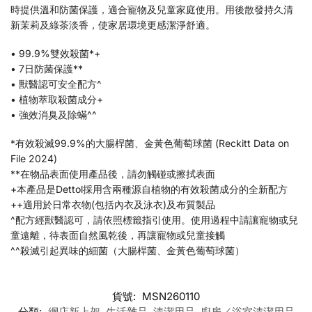
時提供溫和防菌保護，適合寵物及兒童家庭使用。用後散發持久清
新茉莉及綠茶淡香，使家居環境更感潔淨舒適。
• 99.9%雙效殺菌*+
• 7日防菌保護**
• 獸醫認可安全配方^
• 植物萃取殺菌成分+
• 強效消臭及除蟎^^
*有效殺滅99.9%的大腸桿菌、金黃色葡萄球菌 (Reckitt Data on
File 2024)
**在物品表面使用產品後，請勿觸碰或擦拭表面
+本產品是Dettol採用含兩種源自植物的有效殺菌成分的全新配方
++適用於日常衣物(包括內衣及泳衣)及布質製品
^配方經獸醫認可，請依照標籤指引使用。使用過程中請讓寵物或兒
童遠離，待表面自然風乾後，再讓寵物或兒童接觸
^^殺滅引起異味的細菌（大腸桿菌、金黃色葡萄球菌）
貨號:
MSN260110
分類:
網店新上架
,
生活雜品
,
清潔用品
,
廚房／浴室清潔用品