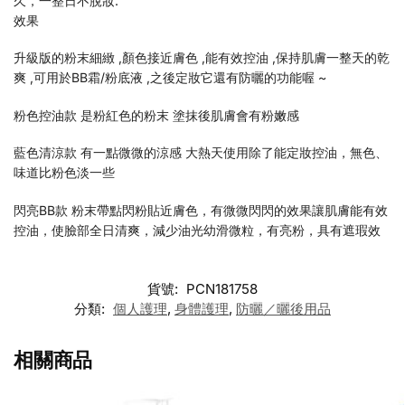
久，一整日不脫妝.
效果
升級版的粉末細緻 ,顏色接近膚色 ,能有效控油 ,保持肌膚一整天的乾
爽 ,可用於BB霜/粉底液 ,之後定妝它還有防曬的功能喔 ~
粉色控油款 是粉紅色的粉末 塗抹後肌膚會有粉嫩感
藍色清涼款 有一點微微的涼感 大熱天使用除了能定妝控油，無色、
味道比粉色淡一些
閃亮BB款 粉末帶點閃粉貼近膚色，有微微閃閃的效果讓肌膚能有效
控油，使臉部全日清爽，減少油光幼滑微粒，有亮粉，具有遮瑕效
貨號:
PCN181758
分類:
個人護理
,
身體護理
,
防曬／曬後用品
相關商品