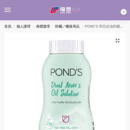
MENU
0
首頁
個人護理
身體護理
防曬／曬後用品
POND’S 旁氏控油防曬粉(清涼 – 粉藍) 50G
/
/
/
/