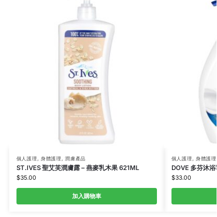
個人護理
,
身體護理
,
潤膚產品
個人護理
,
身體護理
ST.IVES 聖艾芙潤膚露 – 燕麥乳木果 621ML
DOVE 多芬沐浴乳
$
35.00
$
33.00
加入購物車