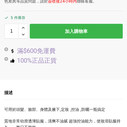
色差異等品質問題，請於
簽收後24小時內
聯絡客服。
5 件庫存
加入購物車
滿$600免運費
100%正品正貨
描述
可用於頭髮、臉部、身體及腋下,定妝 ,控油 ,防曬一瓶搞定
質地非常幼滑透簿貼服，清爽不油腻 超強控油能力，使妝溶貼服持